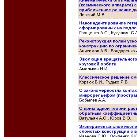
(космического аппарата) 
приближенное решение ди
Левский М.В.
Наноиндентирование гете
сформированых на подлож
Гращенко А.С., Кукушкин С
Реконструкция полей уск
конструкцию по ограниче
Анисимов А.В., Бондаренко А
Эволюция вращательного
круговой орбите
Амелькин Н.И.
Классическое решение см
Корзюк В.И., Рудько Я.В.
О закономерностях конта
микрорельефом (простран
Бобылев А.А.
О прикладной теории раст
обратным коэффициентн
Ватульян А.О., Юров В.О.
Экспериментальное иссл
слоистых конструкций с 
Иванова С.Ю., Осипенко К.Ю.