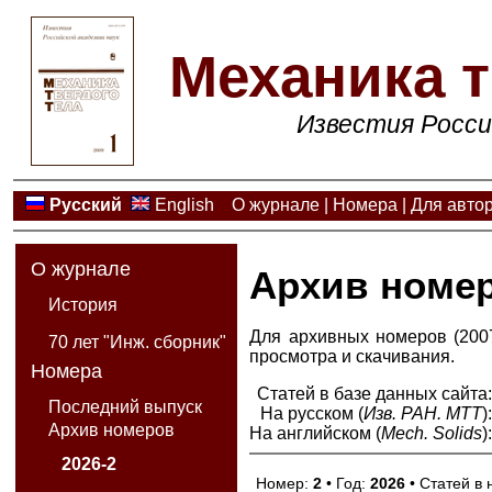
Механика т
Известия Росси
Русский
English
О журнале
|
Номера
|
Для авто
О журнале
Архив номе
История
Для архивных номеров (2007
70 лет "Инж. сборник"
просмотра и скачивания.
Номера
Статей в базе данных сайта
Последний выпуск
На русском (
Изв. РАН. МТТ
)
Архив номеров
На английском (
Mech. Solids
)
2026-2
Номер:
2
• Год:
2026
• Статей в