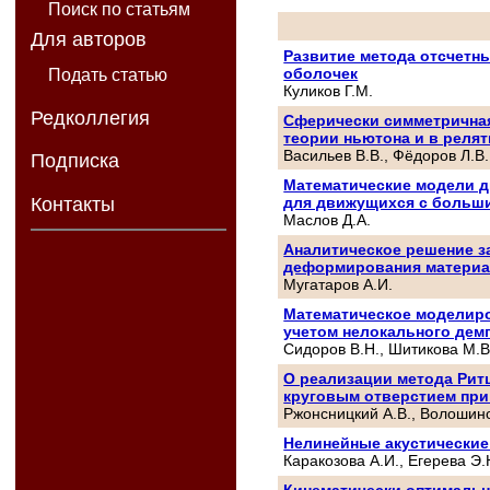
Поиск по статьям
Для авторов
Развитие метода отсчетн
оболочек
Подать статью
Куликов Г.М.
Редколлегия
Сферически симметричная
теории ньютона и в реля
Васильев В.В., Фёдоров Л.В.
Подписка
Математические модели д
для движущихся с больш
Контакты
Маслов Д.А.
Аналитическое решение за
деформирования материа
Мугатаров А.И.
Математическое моделиро
учетом нелокального де
Сидоров В.Н., Шитикова М.В
О реализации метода Ритц
круговым отверстием при
Ржонсницкий А.В., Волошино
Нелинейные акустические
Каракозова А.И., Егерева Э.
Кинематически оптимальн