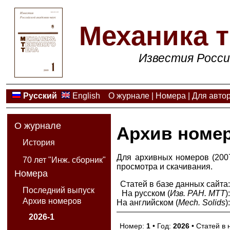
Механика т
Известия Росси
Русский
English
О журнале
|
Номера
|
Для авто
О журнале
Архив номе
История
Для архивных номеров (2007
70 лет "Инж. сборник"
просмотра и скачивания.
Номера
Статей в базе данных сайта
Последний выпуск
На русском (
Изв. РАН. МТТ
)
Архив номеров
На английском (
Mech. Solids
)
2026-1
Номер:
1
• Год:
2026
• Статей в