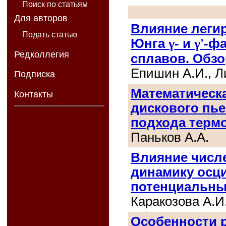
Поиск по статьям
Для авторов
Влияние леги
Подать статью
Юнга
γ
- и
γ'
-ф
Редколлегия
сплавов. Обзо
Епишин А.И., Л
Подписка
Математическ
Контакты
дискового пье
подхода терм
Паньков А.А.
Влияние числ
динамику осц
потенциальн
Каракозова А.И
Особенности 