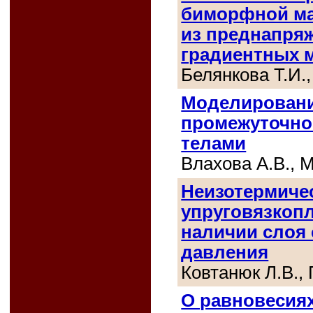
биморфной ма
из преднапря
градиентных 
Белянкова Т.И.,
Моделировани
промежуточно
телами
Влахова А.В., 
Неизотермиче
упруговязкопл
наличии слоя 
давления
Ковтанюк Л.В., 
О равновесиях