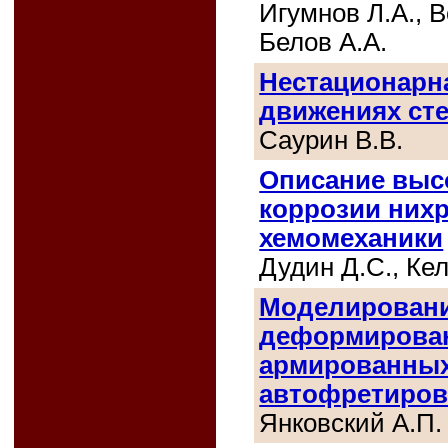
Игумнов Л.А., 
Белов А.А.
Нестационарна
движениях ст
Саурин В.В.
Описание выс
коррозии них
хемомеханики
Дудин Д.С., Ке
Моделировани
деформирован
армированных
автофретиров
Янковский А.П.