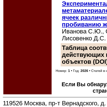
Эксперимента
метаматериал
ячеек различ
пробиванию ж
Иванова С.Ю., 
Лисовенко Д.С.
Таблица соотв
действующих 
объектов (DOI)
Номер:
1
• Год:
2026
• Статей в
Если Вы обнару
стра
119526 Москва, пр-т Вернадского, д. 