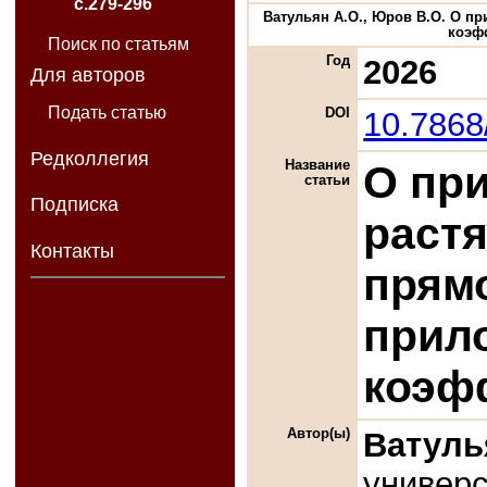
с.279-296
Ватульян А.О., Юров В.О. О п
коэфф
Поиск по статьям
Год
2026
Для авторов
Подать статью
DOI
10.786
Редколлегия
Название
О пр
статьи
Подписка
растя
Контакты
прямо
прил
коэф
Автор(ы)
Ватуль
универс