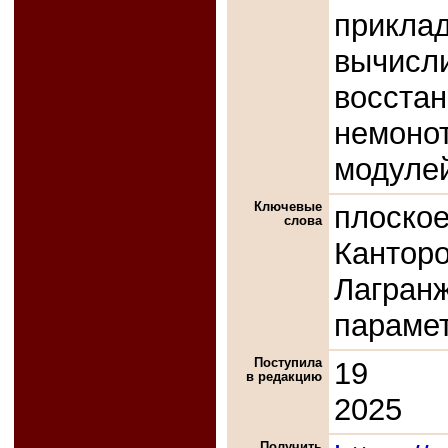
прикл
вычис
восста
немоно
модуле
Ключевые
плоско
слова
Канто
Лагран
парамет
Поступила
19 о
в редакцию
2025
Получить