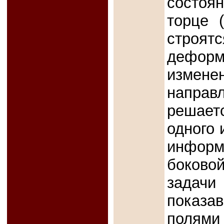
состоя
торце 
стро
деформ
измене
направл
решает
одного 
информ
боково
задачи
показав
полями