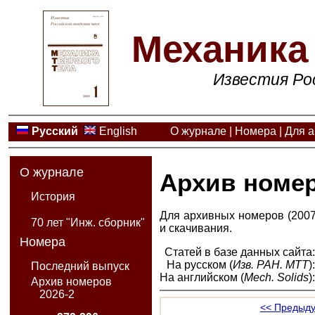
Механика 
Известия Ро
Русский
English
О журнале
|
Номера
|
Для а
О журнале
Архив номе
История
Для архивных номеров (2007 
70 лет "Инж. сборник"
и скачивания.
Номера
Статей в базе данных сайта
На русском (
Изв. РАН. МТТ
)
Последний выпуск
На английском (
Mech. Solids
)
Архив номеров
2026-2
<< Предыду