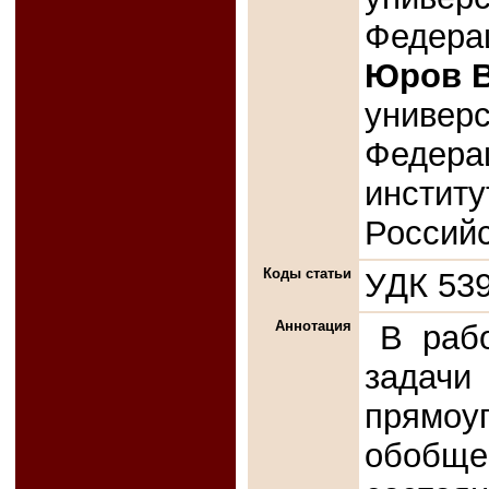
Федера
Юров В
универс
Федера
институ
Россий
Коды статьи
УДК 539
Аннотация
В раб
задач
прямо
обобщ