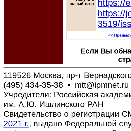
https://
полный текст
https://
3519/is
<< Предыду
Если Вы обна
стр
119526 Москва, пр-т Вернадского,
(495) 434-35-38
•
mtt@ipmnet.ru
Учредители: Российская академи
им. А.Ю. Ишлинского РАН
Свидетельство о регистрации 
2021 г.
, выдано Федеральной слу