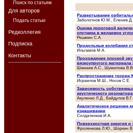
Поиск по статьям
Для авторов
Развертывание орбиталь
Заболотнов Ю.М., Еленев Д.
Подать статью
Оценка пороговой величи
Редколлегия
спутника в желаемое угл
Решмин С.А.
Подписка
Продольные колебания с
Ильгамов М.А.
Контакты
Прохождение плоской зву
вязкоупругого материала
Шамаев А.С., Шумилова В.В
Распространение теории 
Исраилов М.Ш., Носов С.Е.
Зависимость собственных
акустического резонатора
Акуленко Л.Д., Байдулов В.Г.
Аналитическое решение к
изнашивании
Солдатенков И.А.
Поверхностная энергия и 
Фроленкова Л.Ю., Шоркин В