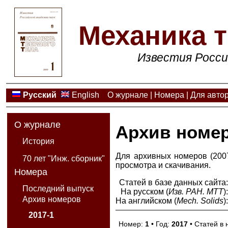
Механика т
Известия Росси
Русский
English
О журнале
|
Номера
|
Для авто
О журнале
Архив номе
История
Для архивных номеров (2007
70 лет "Инж. сборник"
просмотра и скачивания.
Номера
Статей в базе данных сайта
Последний выпуск
На русском (
Изв. РАН. МТТ
)
Архив номеров
На английском (
Mech. Solids
)
2017-1
Номер:
1
• Год:
2017
• Статей в