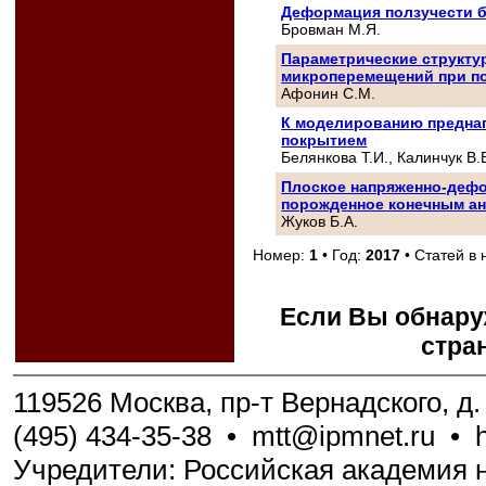
Деформация ползучести б
Бровман М.Я.
Параметрические структу
микроперемещений при п
Афонин С.М.
К моделированию преднап
покрытием
Белянкова Т.И., Калинчук В.
Плоское напряженно-дефо
порожденное конечным а
Жуков Б.А.
Номер:
1
• Год:
2017
• Статей в
Если Вы обнару
стра
119526 Москва, пр-т Вернадского, д. 
(495) 434-35-38
•
mtt@ipmnet.ru
•
Учредители: Российская академия н