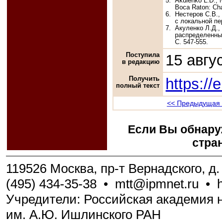
5.
Akulenko L.D., 
Boca Raton: Ch
6.
Нестеров С.В.,
с локальной пер
7.
Акуленко Л.Д.,
распределенных
С. 547-555.
Поступила
15 авгу
в редакцию
Получить
https://
полный текст
<< Предыдущая 
Если Вы обнару
стра
119526 Москва, пр-т Вернадского, д. 
(495) 434-35-38
•
mtt@ipmnet.ru
•
Учредители: Российская академия н
им. А.Ю. Ишлинского РАН