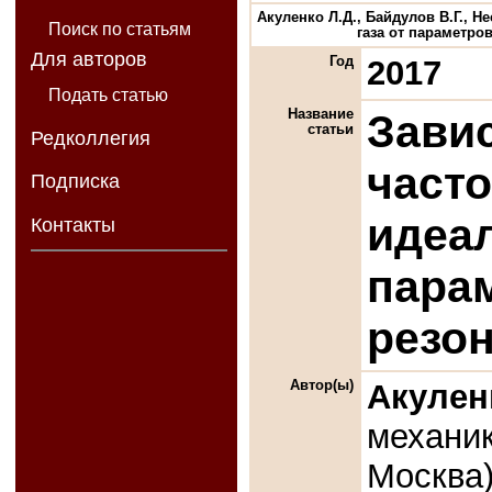
Акуленко Л.Д., Байдулов В.Г., 
Поиск по статьям
газа от параметров
Для авторов
Год
2017
Подать статью
Название
Зави
статьи
Редколлегия
часто
Подписка
идеал
Контакты
парам
резо
Автор(ы)
Акулен
механик
Москва