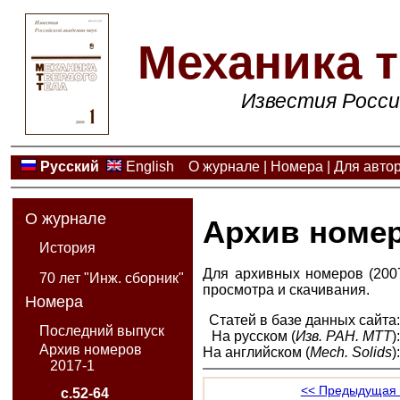
Механика т
Известия Росси
Русский
English
О журнале
|
Номера
|
Для авто
О журнале
Архив номе
История
Для архивных номеров (2007
70 лет "Инж. сборник"
просмотра и скачивания.
Номера
Статей в базе данных сайта
Последний выпуск
На русском (
Изв. РАН. МТТ
)
Архив номеров
На английском (
Mech. Solids
)
2017-1
<< Предыдущая 
с.52-64