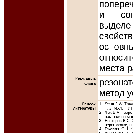
попере
и соп
выдел
свойств
основн
относи
места р
Ключевые
резонат
слова
метод у
Список
1.
Strutt J.W. The
литературы
Т. 2. М.-Л.: ГИ
2.
Фок В.А. Теоре
поставленной по
3.
Нестеров B.C. 
перегородке, п
4.
Ржевкин С.Н. Ку