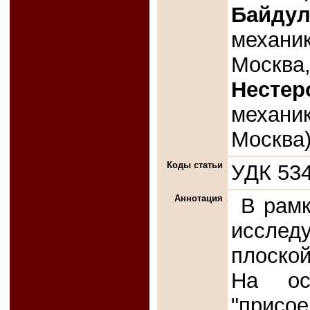
Байдул
механик
Москва
Нестер
механик
Москва
Коды статьи
УДК 534
Аннотация
В рамк
иссле
плоской
На осн
"прис