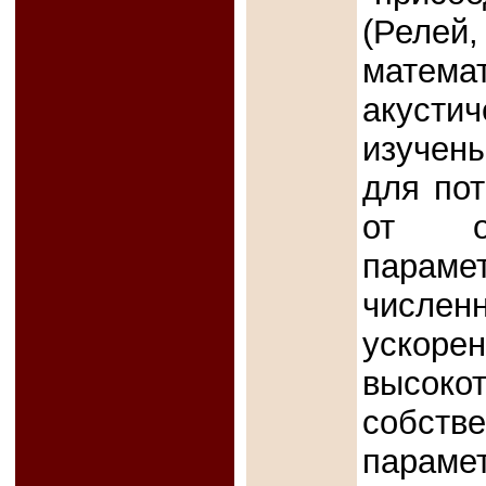
(Рел
математ
акусти
изучен
для пот
от от
парам
числе
ускор
высокот
собст
парам