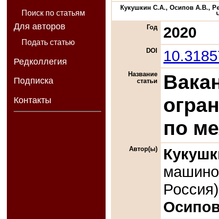
Кукушкин С.А., Осипов А.В., 
Поиск по статьям
Для авторов
Год
2020
Подать статью
DOI
10.318
Редколлегия
Название
Вака
Подписка
статьи
огран
Контакты
по м
Автор(ы)
Кукушк
машинов
Россия)
Осипов