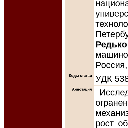
национ
универ
техноло
Петербу
Редько
машинов
Россия
Коды статьи
УДК 538
Аннотация
Иссл
огран
механиз
рост о