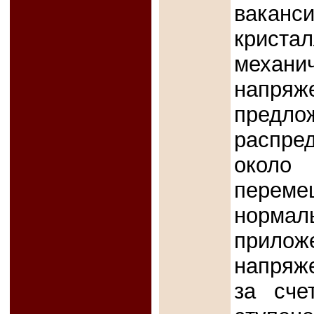
вакан
крис
меха
напря
предл
распре
окол
переме
нормал
прил
напряж
за сче