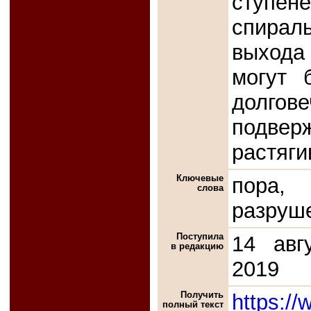
ступен
спираль
выхода 
могут 
долг
подве
растяг
Ключевые
пора,
слова
разруш
Поступила
14 авг
в редакцию
2019
Получить
https://
полный текст