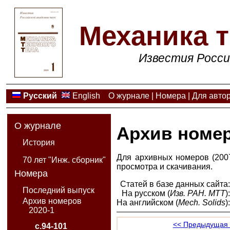
Механика т
Известия Росси
Русский
English
О журнале
|
Номера
|
Для авто
О журнале
Архив номе
История
Для архивных номеров (2007
70 лет "Инж. сборник"
просмотра и скачивания.
Номера
Статей в базе данных сайта
Последний выпуск
На русском (
Изв. РАН. МТТ
)
Архив номеров
На английском (
Mech. Solids
)
2020-1
<< Предыдущая 
с.94-101