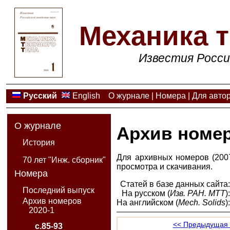
Механика т
Известия Росси
Русский
English
О журнале
|
Номера
|
Для авто
О журнале
Архив номе
История
Для архивных номеров (2007
70 лет "Инж. сборник"
просмотра и скачивания.
Номера
Статей в базе данных сайта
Последний выпуск
На русском (
Изв. РАН. МТТ
)
Архив номеров
На английском (
Mech. Solids
)
2020-1
<< Предыдущая 
с.85-93