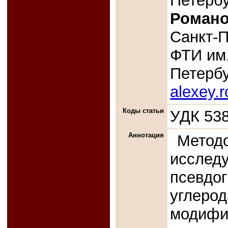
Петербу
Романо
Санкт-П
ФТИ им
Петербу
alexey.
Коды статьи
УДК 538
Аннотация
Мето
иссл
псевдо
углеро
модиф