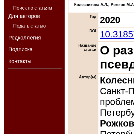
Колесникова А.Л., Рожков М.А.
Поиск по статьям
Для авторов
Год
2020
Подать статью
DOI
10.318
Редколлегия
Название
О ра
Подписка
статьи
псев
Контакты
Автор(ы)
Колесн
Санкт-П
пробле
Петербу
Рожков