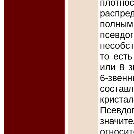
плот
распре
полны
псев
несобс
то есть
или 8 з
6-зв
сост
крист
Псев
значи
относи