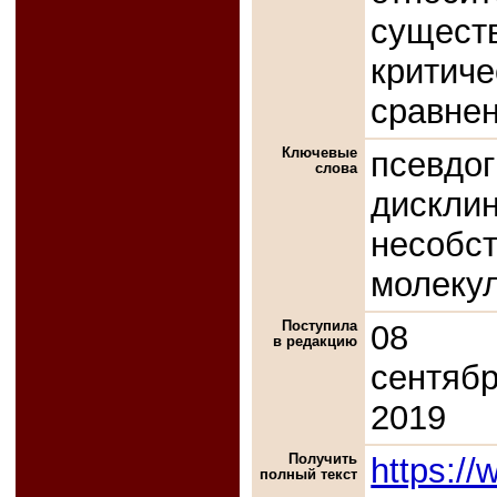
сущес
критич
сравне
Ключевые
псевдо
слова
диск
несоб
молеку
Поступила
08
в редакцию
сентяб
2019
Получить
https://
полный текст