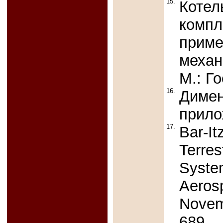
15.
Котел
компл
приме
механ
М.: Го
16.
Димен
прило
17.
Bar-It
Terres
Syste
Aeros
Novem
689.