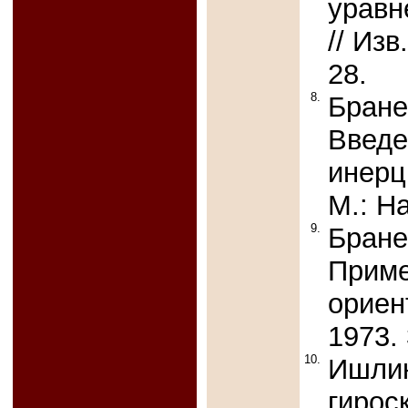
уравн
// Из
28.
8.
Бране
Введе
инерц
М.: На
9.
Бране
Приме
ориен
1973. 
10.
Ишлин
гирос