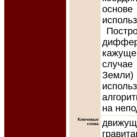
основе
использ
Постр
диффе
кажущей
случае
Земли)
исполь
алгори
на непо
Ключевые
движу
слова
грави