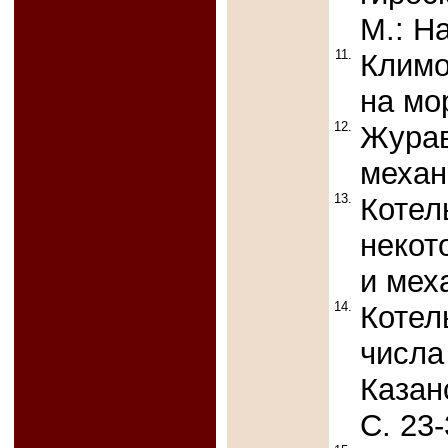
М.: На
11.
Климо
на мор
12.
Журав
механи
13.
Котел
некот
и меха
14.
Котел
числа
Казан
С. 23-