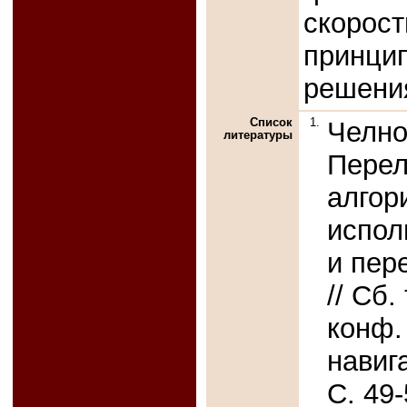
скорос
принци
решени
Список
1.
Челно
литературы
Перел
алгор
испол
и пер
// Сб.
конф.
навиг
С. 49-