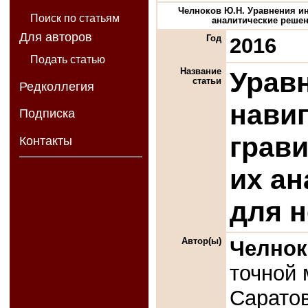
Челноков Ю.Н. Уравнения ин
Поиск по статьям
аналитические решени
Для авторов
Год
2016
Подать статью
Название
Урав
статьи
Редколлегия
нави
Подписка
грави
Контакты
их а
для 
Автор(ы)
Челнок
точной 
Саратов