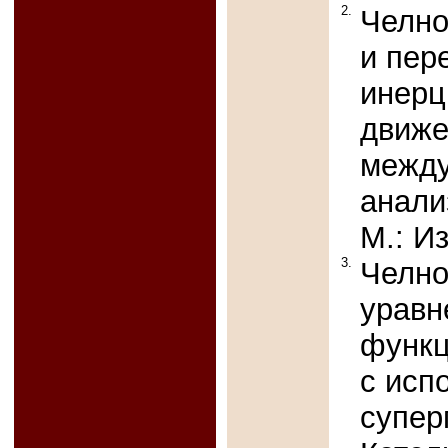
2.
Челно
и пер
инерц
движен
между
анали
М.: И
3.
Челно
уравн
функц
с исп
супер