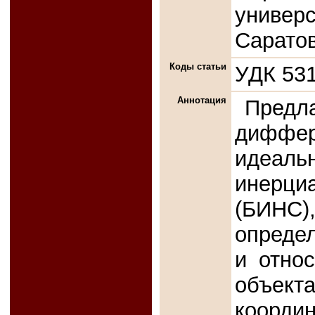
универс
Сарато
Коды статьи
УДК 531
Аннотация
Пре
дифф
идеаль
инерци
(БИН
опреде
и отно
объек
коорди