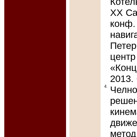
Котел
XX Са
конф.
навиг
Петер
центр
«Конц
2013. 
4.
Челно
решен
кинем
движе
метод