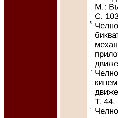
М.: В
С. 10
5.
Челно
биква
механ
прило
движе
6.
Челно
кинем
движе
Т. 44.
7.
Челно