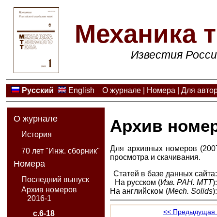
Механика т
Известия Росси
Русский
English
О журнале
|
Номера
|
Для авто
О журнале
Архив номе
История
Для архивных номеров (2007
70 лет "Инж. сборник"
просмотра и скачивания.
Номера
Статей в базе данных сайта
Последний выпуск
На русском (
Изв. РАН. МТТ
)
Архив номеров
На английском (
Mech. Solids
)
2016-1
<< Предыдущая 
с.6-18