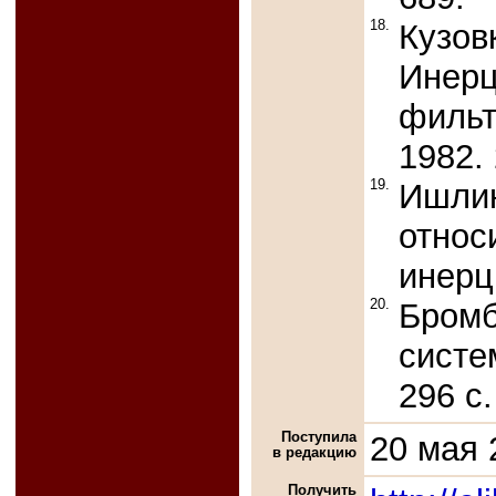
18.
Кузов
Инерц
фильт
1982. 
19.
Ишлин
относ
инерци
20.
Бромб
систе
296 с.
Поступила
20 мая 
в редакцию
Получить