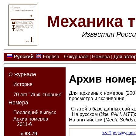
Механика т
Известия Росси
Русский
English
О журнале
|
Номера
|
Для авто
О журнале
Архив номе
История
Для архивных номеров (2007
70 лет "Инж. сборник"
просмотра и скачивания.
Номера
Статей в базе данных сайта
Последний выпуск
На русском (
Изв. РАН. МТТ
)
Архив номеров
На английском (
Mech. Solids
)
2011-6
<< Предыдущая 
с.63-79