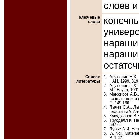
слоев 
Ключевые
конечн
слова
универ
нара
наращ
остато
Список
1.
Арутюнян Н.Х.,
литературы
НАН, 1999. 319 
2.
Арутюнян Н.Х.,
М.: Наука, 1991
3.
Манжиров А.В.
вращающейся оп
С. 149-166.
4.
Лычев С.А., Лы
пластины // Изв
5.
Кукуджанов В.Н
6.
Трусделл К. Пе
592 с.
7.
Лурье А.И. Нел
8.
W. Noll. Materia
P. 1-32.