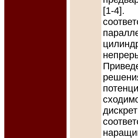
[1-4
соотв
парал
цилинд
непре
Привед
решени
потенц
сходи
дискре
соответ
наращи