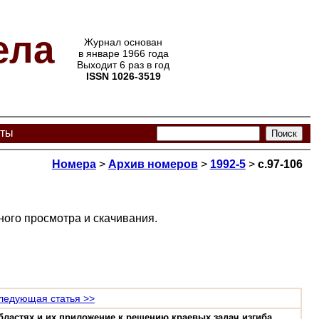
ела
Журнал основан
в январе 1966 года
Выходит 6 раз в год
ISSN 1026-3519
кты
Номера
>
Архив номеров
>
1992-5
>
с.97-106
ого просмотра и скачивания.
ледующая статья >>
бластях и их приложение к решению краевых задач изгиба