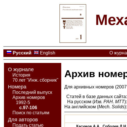
Мех
Русский
English
О журн
О журнале
Архив номе
История
70 лет "Инж. сборник"
Номера
Для архивных номеров (2007 
Последний выпуск
Статей в базе данных сайта
Архив номеров
На русском (
Изв. РАН. МТТ
)
1992-5
На английском (
Mech. Solids
)
с.97-106
Поиск по статьям
Для авторов
Подать статью
Касумов А.А., Соболев Д.