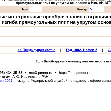
прямоугольных плит на упругом основании // Изв. АН. МТТ. 
Том
Номер
5
ые интегральные преобразования в ограниче
 изгиба прямоугольных плит на упругом осно
<< Предыдущая статья
|
Год 1992. Номер 5
|
С
Если Вы обнаружили опечатку или неточность на 
95) 434-35-38
•
mtt@ipmnet.ru
•
https://mtt.ipmnet.ru
ики им. А.Ю. Ишлинского РАН
я 2021 г.
, выдано Федеральной службой по надзору в сфере связ