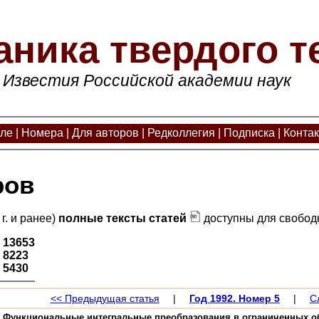
аника твердого т
Известия Российской академии наук
але
|
Номера
|
Для авторов
|
Редколлегия
|
Подписка
|
Конта
ров
г. и ранее)
полные тексты статей
доступны для свободн
:
13653
:
8223
:
5430
<< Предыдущая статья
|
Год 1992. Номер 5
|
С
Н. Функциональные интегральные преобразования в ограниченных о