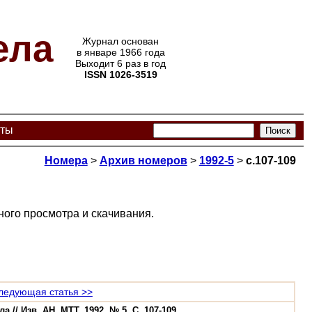
ела
Журнал основан
в январе 1966 года
Выходит 6 раз в год
ISSN 1026-3519
кты
Номера
>
Архив номеров
>
1992-5
>
с.107-109
ого просмотра и скачивания.
ледующая статья >>
// Изв. АН. МТТ. 1992. № 5. С. 107-109.