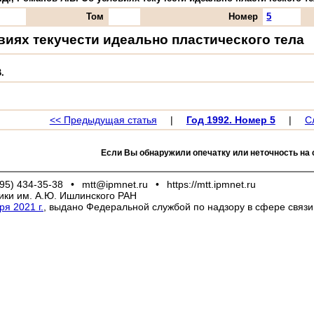
Том
Номер
5
виях текучести идеально пластического тела
.
<< Предыдущая статья
|
Год 1992. Номер 5
|
С
Если Вы обнаружили опечатку или неточность на 
95) 434-35-38
•
mtt@ipmnet.ru
•
https://mtt.ipmnet.ru
ики им. А.Ю. Ишлинского РАН
я 2021 г.
, выдано Федеральной службой по надзору в сфере связ