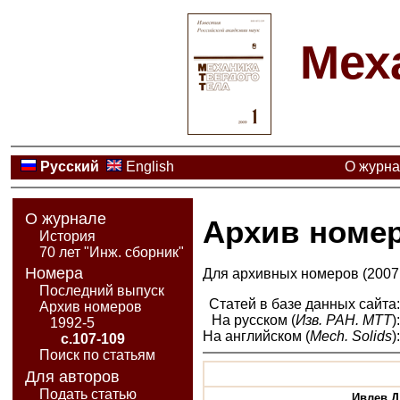
Мех
Русский
English
О журн
О журнале
Архив номе
История
70 лет "Инж. сборник"
Номера
Для архивных номеров (2007 
Последний выпуск
Статей в базе данных сайта
Архив номеров
На русском (
Изв. РАН. МТТ
)
1992-5
На английском (
Mech. Solids
)
с.107-109
Поиск по статьям
Для авторов
Подать статью
Ивлев Д.