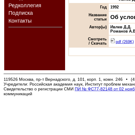
Редколлегия
Год
1992
Подписка
Название
Об усло
статьи
Контакты
Автор(ы)
Ивлев Д.Д.
Романов А.В
Смотреть
pdf (269K)
/ Скачать
119526 Москва, пр-т Вернадского, д. 101, корп. 1, комн. 246
•
(4
Учредители: Российская академия наук, Институт проблем механ
Свидетельство о регистрации СМИ
ПИ № ФС77-82148 от 02 ноябр
коммуникаций