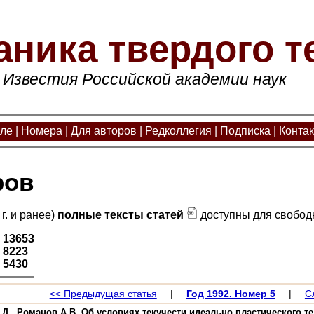
аника твердого т
Известия Российской академии наук
але
|
Номера
|
Для авторов
|
Редколлегия
|
Подписка
|
Конта
ров
г. и ранее)
полные тексты статей
доступны для свободн
:
13653
:
8223
:
5430
<< Предыдущая статья
|
Год 1992. Номер 5
|
С
Д., Романов А.В. Об условиях текучести идеально пластического тела 