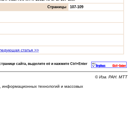
Страницы
107-109
ледующая статья >>
странице сайта, выделите её и нажмите
Ctrl+Enter
©
Изв. РАН. МТТ
и, информационных технологий и массовых