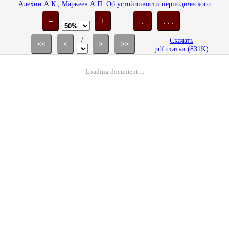
Алехин А.К., Маркеев А.П. Об устойчивости периодического
движения диска над горизонтальной плоскостью // Изв. РАН. МТТ.
2000. № 4. С. 16-22.
–
+
:
: : :
/
Скачать
<<
<
>
>>
pdf статьи (831K)
Loading document ...