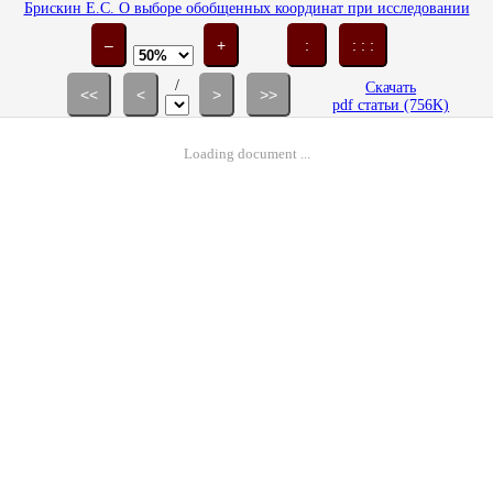
Брискин Е.С. О выборе обобщенных координат при исследовании
движения механических систем // Изв. РАН. МТТ. 2000. № 2. С. 44-50.
–
+
:
: : :
/
Скачать
<<
<
>
>>
pdf статьи (756K)
Loading document ...