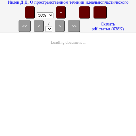
Ивлев Д.Д. О пространственном течении идеальнопластического
материала, сжатого шероховатыми плитами // Изв. АН. МТТ. 1998.
№ 1. С. 5-12.
–
+
:
: : :
/
Скачать
<<
<
>
>>
pdf статьи (638K)
Loading document ...