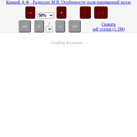
Кривой А.Ф., Радиолло М.В. Особенности поля напряжений возле
включений в составной анизотропной плоскости // Изв. АН СССР.
МТТ. 1984. № 3. С. 84-92.
–
+
:
: : :
/
Скачать
<<
<
>
>>
pdf статьи (1.2M)
Loading document ...