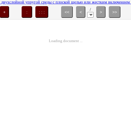
 двухслойной упругой среды с плоской щелью или жестким включением //
/
+
:
: : :
<<
<
>
>>
Loading document ...