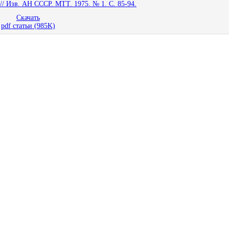
 Изв. АН СССР. МТТ. 1975. № 1. С. 85-94.
Скачать
pdf статьи (985K)