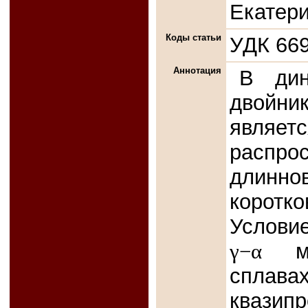
Екатери
Коды статьи
УДК 669
Аннотация
В дин
двойни
являет
распр
длин
коротк
Условие
γ−α
мар
сплава
квази