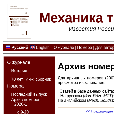
Механика т
Известия Росси
Русский
English
О журнале
|
Номера
|
Для авто
О журнале
Архив номе
История
Для архивных номеров (2007
70 лет "Инж. сборник"
просмотра и скачивания.
Номера
Статей в базе данных сайта
Последний выпуск
На русском (
Изв. РАН. МТТ
)
Архив номеров
На английском (
Mech. Solids
)
2020-1
<< Предыдущая 
с.9-20