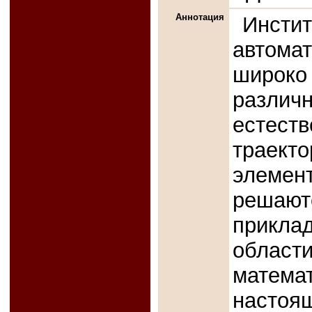
Аннотация
Инсти
автома
широко
различ
естест
траекто
элемент
решаю
прикл
облас
матема
настоя