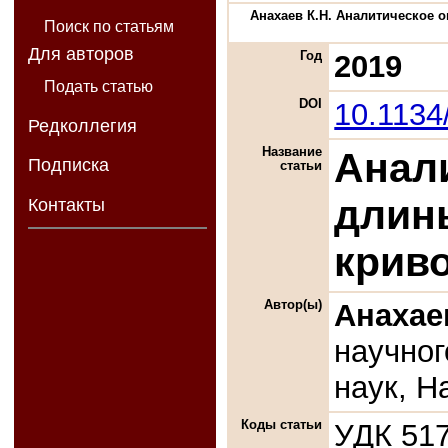
Анахаев К.Н. Аналитическое о
Поиск по статьям
Для авторов
Год
2019
Подать статью
DOI
10.113
Редколлегия
Название
Анал
Подписка
статьи
длин
Контакты
крив
Автор(ы)
Анахае
научног
наук, Н
Коды статьи
УДК 517