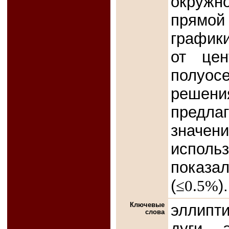
окружн
прямой 
графики
от цен
полуо
реше
предл
значе
исполь
показал
(
≤0.5%
).
Ключевые
эллипт
слова
дуги 