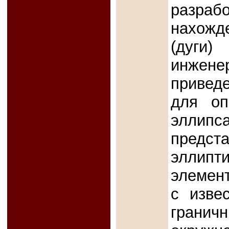
разраб
нахожд
(дуги
инжен
привед
для оп
эллип
предст
эллипт
элемен
с изве
грани