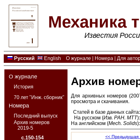
Механика т
Известия Росси
Русский
English
О журнале
|
Номера
|
Для авто
О журнале
Архив номе
История
Для архивных номеров (2007
70 лет "Инж. сборник"
просмотра и скачивания.
Номера
Статей в базе данных сайта
Последний выпуск
На русском (
Изв. РАН. МТТ
)
Архив номеров
На английском (
Mech. Solids
)
2019-5
<< Предыдущая 
с.150-154