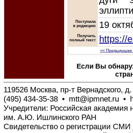
эллипти
Поступила
19 октя
в редакцию
Получить
https://
полный текст
<< Предыдущая 
Если Вы обнару
стра
119526 Москва, пр-т Вернадского, д. 
(495) 434-35-38
•
mtt@ipmnet.ru
•
Учредители: Российская академия н
им. А.Ю. Ишлинского РАН
Свидетельство о регистрации СМИ