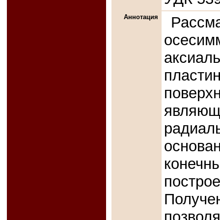
Аннотация
Рассм
осесим
аксиал
пласти
поверхн
являющ
радиал
основа
конечн
постро
Получ
позвол