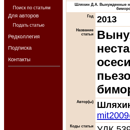
Шляхин Д.А. Вынужденные н
Поиск по статьям
биморф
Для авторов
Год
2013
Подать статью
Название
Выну
статьи
Редколлегия
нест
Подписка
осес
Контакты
пьез
бимо
Автор(ы)
Шляхин
mit200
Коды статьи
УДК 539