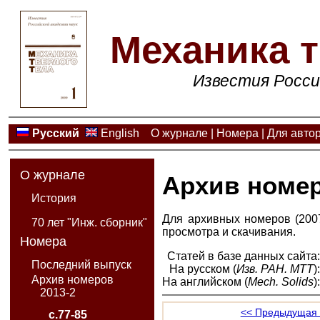
Механика т
Известия Росси
Русский
English
О журнале
|
Номера
|
Для авто
О журнале
Архив номе
История
Для архивных номеров (2007
70 лет "Инж. сборник"
просмотра и скачивания.
Номера
Статей в базе данных сайта
Последний выпуск
На русском (
Изв. РАН. МТТ
)
Архив номеров
На английском (
Mech. Solids
)
2013-2
<< Предыдущая 
с.77-85