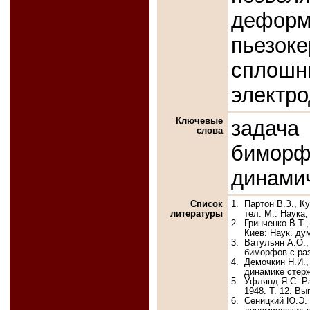
дефо
пьезо
сплош
электро
Ключевые
задача
слова
биморф
динамич
Список
1.
Партон В.З., К
литературы
тел. М.: Наука,
2.
Гринченко В.Т.
Киев: Наук. дум
3.
Ватульян А.О.,
биморфов с раз
4.
Демочкин Н.И.,
динамике стерж
5.
Уфлянд Я.С. Ра
1948. Т. 12. Вып
6.
Сеницкий Ю.Э.