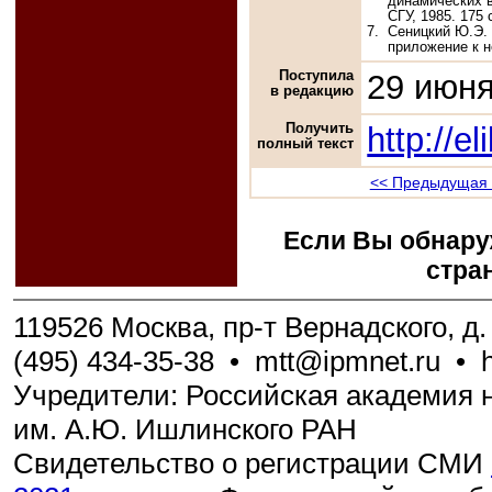
динамических в
СГУ, 1985. 175 
7.
Сеницкий Ю.Э. 
приложение к н
Поступила
29 июня
в редакцию
Получить
http://e
полный текст
<< Предыдущая 
Если Вы обнару
стра
119526 Москва, пр-т Вернадского, д. 
(495) 434-35-38
•
mtt@ipmnet.ru
•
Учредители: Российская академия н
им. А.Ю. Ишлинского РАН
Свидетельство о регистрации СМИ