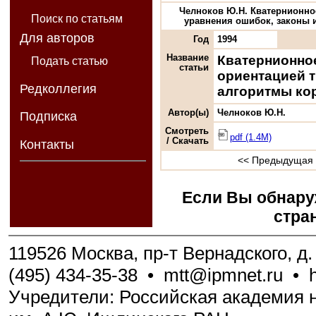
Челноков Ю.Н. Кватернионно
Поиск по статьям
уравнения ошибок, законы и 
Для авторов
Год
1994
Название
Кватернионно
Подать статью
статьи
ориентацией т
Редколлегия
алгоритмы ко
Автор(ы)
Челноков Ю.Н.
Подписка
Смотреть
pdf (1.4M)
/ Скачать
Контакты
<< Предыдущая 
Если Вы обнару
стра
119526 Москва, пр-т Вернадского, д. 
(495) 434-35-38
•
mtt@ipmnet.ru
•
Учредители: Российская академия н