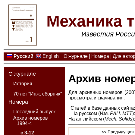
Механика т
Известия Росси
Русский
English
О журнале
|
Номера
|
Для авто
О журнале
Архив номе
История
Для архивных номеров (2007
70 лет "Инж. сборник"
просмотра и скачивания.
Номера
Статей в базе данных сайта
Последний выпуск
На русском (
Изв. РАН. МТТ
)
Архив номеров
На английском (
Mech. Solids
)
1994-4
<< Предыдущая 
с.3-12