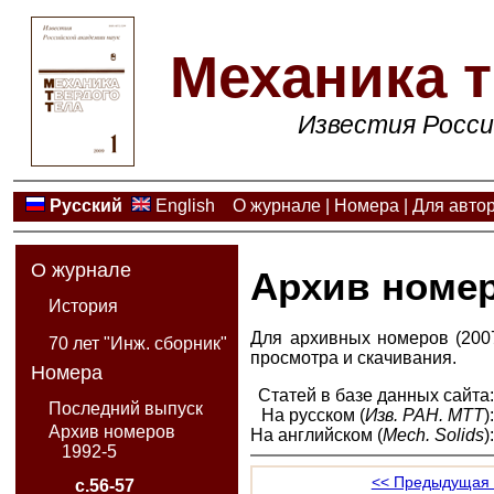
Механика т
Известия Росси
Русский
English
О журнале
|
Номера
|
Для авто
О журнале
Архив номе
История
Для архивных номеров (2007
70 лет "Инж. сборник"
просмотра и скачивания.
Номера
Статей в базе данных сайта
Последний выпуск
На русском (
Изв. РАН. МТТ
)
Архив номеров
На английском (
Mech. Solids
)
1992-5
<< Предыдущая 
с.56-57