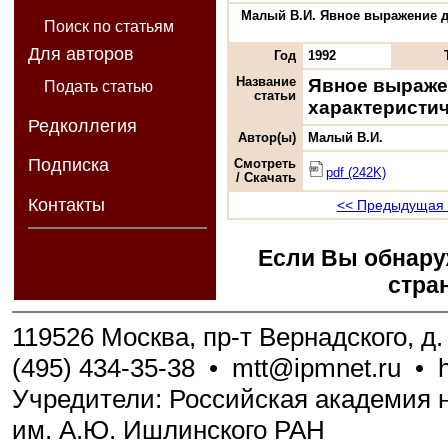
Малый В.И. Явное выражение дл
Поиск по статьям
Для авторов
Год
1992
Название
Явное выраже
Подать статью
статьи
характеристи
Редколлегия
Автор(ы)
Малый В.И.
Подписка
Смотреть
pdf (242K)
/ Скачать
Контакты
<< Предыдущая 
Если Вы обнару
стра
119526 Москва, пр-т Вернадского, д. 
(495) 434-35-38
•
mtt@ipmnet.ru
•
Учредители: Российская академия н
им. А.Ю. Ишлинского РАН