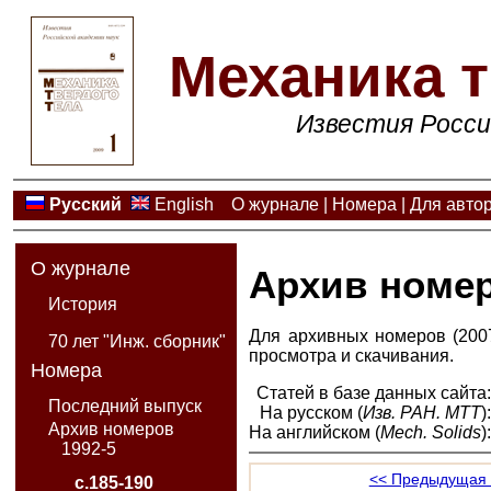
Механика т
Известия Росси
Русский
English
О журнале
|
Номера
|
Для авто
О журнале
Архив номе
История
Для архивных номеров (2007
70 лет "Инж. сборник"
просмотра и скачивания.
Номера
Статей в базе данных сайта
Последний выпуск
На русском (
Изв. РАН. МТТ
)
Архив номеров
На английском (
Mech. Solids
)
1992-5
<< Предыдущая 
с.185-190