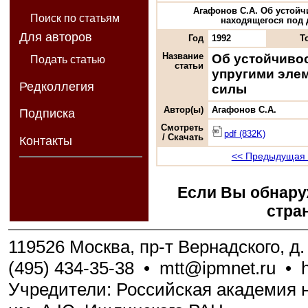
Агафонов С.А. Об устойч
Поиск по статьям
находящегося под д
Для авторов
Год
1992
Т
Название
Об устойчивос
Подать статью
статьи
упругими эле
Редколлегия
силы
Автор(ы)
Агафонов С.А.
Подписка
Смотреть
pdf (832K)
/ Скачать
Контакты
<< Предыдущая 
Если Вы обнару
стра
119526 Москва, пр-т Вернадского, д. 
(495) 434-35-38
•
mtt@ipmnet.ru
•
Учредители: Российская академия н