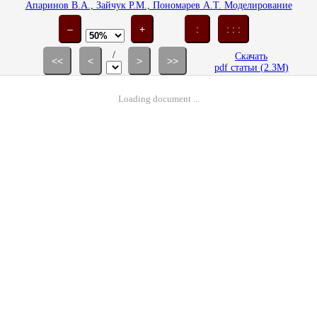
Апаринов В.А., Зайчук Р.М., Пономарев А.Т. Моделирование
нагружения парашютов с учетом деформирования купола // Изв. РАН.
МТТ. 2003. № 3. С. 155-172.
–
+
:
: : :
/
Скачать
<<
<
>
>>
pdf статьи (2.3M)
Loading document ...