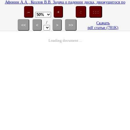
Афонин А.А., Козлов В.В. Задача о падении диска, движущегося по
горизонтальной плоскости // Изв. АН. МТТ. 1997. № 1. С. 7-13.
–
+
:
: : :
/
Скачать
<<
<
>
>>
pdf статьи (781K)
Loading document ...