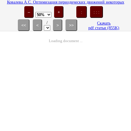
Ковалева А.С. Оптимизация периодических движений некоторых
виброударных систем // Изв. АН СССР. МТТ. 1983. № 6. С. 35-42.
–
+
:
: : :
/
Скачать
<<
<
>
>>
pdf статьи (855K)
Loading document ...