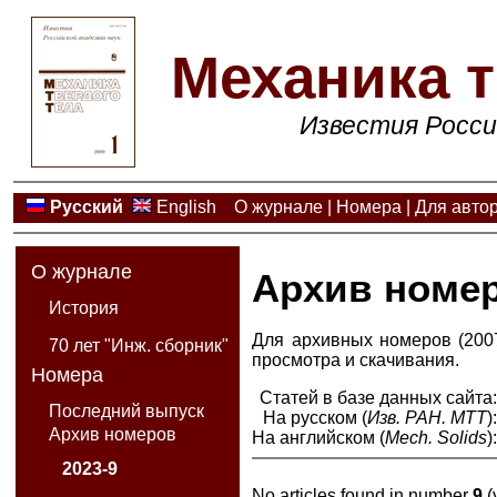
Механика т
Известия Росси
Русский
English
О журнале
|
Номера
|
Для авто
О журнале
Архив номе
История
Для архивных номеров (2007
70 лет "Инж. сборник"
просмотра и скачивания.
Номера
Статей в базе данных сайта
Последний выпуск
На русском (
Изв. РАН. МТТ
)
Архив номеров
На английском (
Mech. Solids
)
2023-9
No articles found in number
9
(