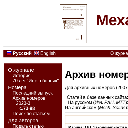
Мех
Русский
English
О журн
О журнале
Архив номе
История
70 лет "Инж. сборник"
Номера
Для архивных номеров (2007 
Последний выпуск
Статей в базе данных сайта
Архив номеров
На русском (
Изв. РАН. МТТ
)
2023-3
На английском (
Mech. Solids
)
с.73-98
Поиск по статьям
Для авторов
Подать статью
Марина В.Ю. Закономерности и