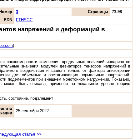
Номер
3
Страницы
73-98
EDN
FTHSGC
антов напряжений и деформаций в
hoo.com
)
ся закономерности изменения предельных значений инвариантов
сительные значения модулей девиаторов тензоров напряжений в
ратимого воздействия и зависят только от фактора анизотропии
ошения для объемных и растягивающих нормальных напряжений.
сти подэлементов при внешнем монотонном нагружении. Показано,
ов может быть описана, применяя на локальном уровне теорию
сть, состояние, подэлемент
ринята
25 сентября 2022
икации
ледующая статья >>