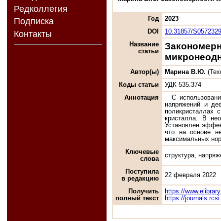
Редколлегия
Год
2023
Подписка
DOI
10.31857/S057232
Контакты
Название
Закономерн
статьи
микронеод
Автор(ы)
Марина В.Ю.
(Тех
Коды статьи
УДК 535.374
Аннотация
С использовани
напряжений и де
поликристаллах с
кристалла. В не
Установлен эффек
что на основе н
максимальных но
Ключевые
структура, напряж
слова
Поступила
22 февраля 2022
в редакцию
Получить
https://www.elibrar
полный текст
https://journals.rc