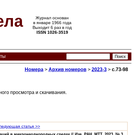
ела
Журнал основан
в январе 1966 года
Выходит 6 раз в год
ISSN 1026-3519
кты
Номера
>
Архив номеров
>
2023-3
>
с.73-98
ого просмотра и скачивания.
ледующая статья >>
ий в микронеоднородных средах // Изв. РАН. МТТ. 2023. № 3.