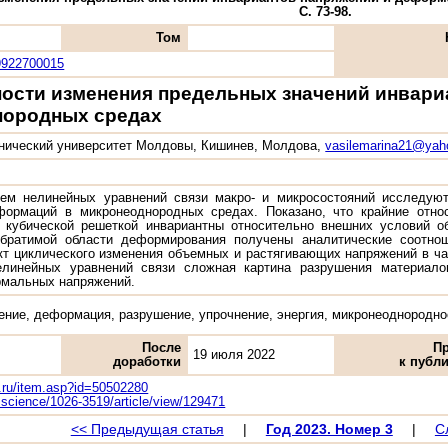
С. 73-98.
Том
9922700015
ости изменения предельных значений инвари
нородных средах
нический университет Молдовы, Кишинев, Молдова,
vasilemarina21@ya
ем нелинейных уравнений связи макро- и микросостояний исследуют
формаций в микронеоднородных средах. Показано, что крайние отно
 кубической решеткой инвариантны относительно внешних условий об
обратимой области деформирования получены аналитические соотн
т циклического изменения объемных и растягивающих напряжений в ча
елинейных уравнений связи сложная картина разрушения материал
рмальных напряжений.
ение, деформация, разрушение, упрочнение, энергия, микронеоднородно
После
П
19 июля 2022
доработки
к публ
y.ru/item.asp?id=50502280
si.science/1026-3519/article/view/129471
<< Предыдущая статья
|
Год 2023. Номер 3
|
С