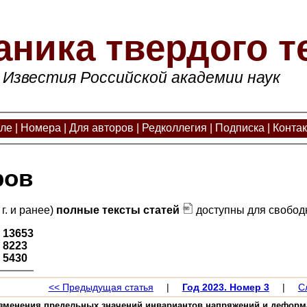
аника твердого т
Известия Российской академии наук
але
|
Номера
|
Для авторов
|
Редколлегия
|
Подписка
|
Конта
ров
г. и ранее)
полные тексты статей
доступны для свободн
:
13653
:
8223
:
5430
<< Предыдущая статья
|
Год 2023. Номер 3
|
С
зменения предельных значений инвариантов напряжений и деформац