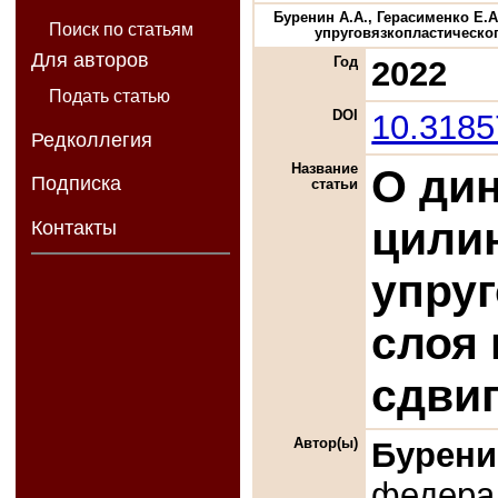
Буренин А.А., Герасименко Е.А
Поиск по статьям
упруговязкопластического
Для авторов
Год
2022
Подать статью
DOI
10.318
Редколлегия
Название
О дин
Подписка
статьи
цили
Контакты
упру
слоя
сдви
Автор(ы)
Бурени
федера