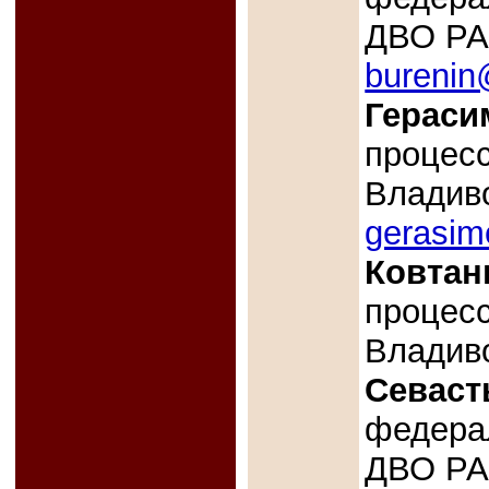
ДВО РАН
burenin
Гераси
процес
Владиво
gerasim
Ковтан
процес
Владиво
Севаст
федера
ДВО РАН