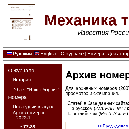
Механика т
Известия Росси
Русский
English
О журнале
|
Номера
|
Для авто
О журнале
Архив номе
История
Для архивных номеров (2007
70 лет "Инж. сборник"
просмотра и скачивания.
Номера
Статей в базе данных сайта
Последний выпуск
На русском (
Изв. РАН. МТТ
)
Архив номеров
На английском (
Mech. Solids
)
2022-1
<< Предыдущая 
с.77-88