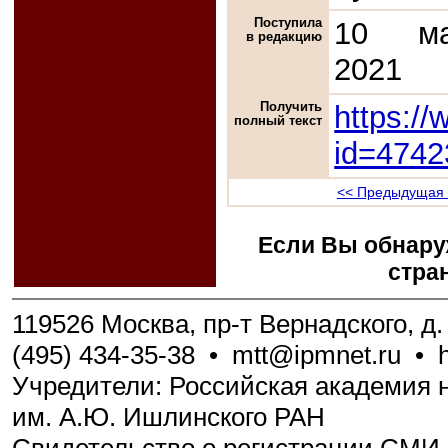
Поступила
10 ма
в редакцию
2021
Получить
https://
полный текст
id=4742
<< Предыдущая 
Если Вы обнару
стра
119526 Москва, пр-т Вернадского, д. 
(495) 434-35-38
•
mtt@ipmnet.ru
•
Учредители: Российская академия н
им. А.Ю. Ишлинского РАН
Свидетельство о регистрации СМИ