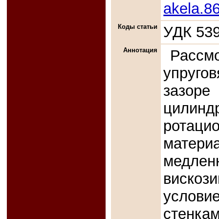
akela.8
Коды статьи
УДК 539
Аннотация
Рассм
упруго
заз
цилин
ротаци
матер
медлен
вискози
услов
стенкам