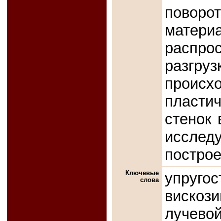
поворо
мате
распро
разгру
происхо
пласти
стенок 
исслед
постро
Ключевые
упруг
слова
вискоз
лучевой