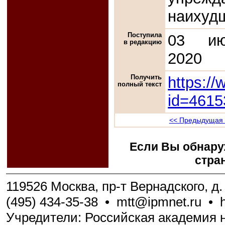
наихуд
Поступила
03 ию
в редакцию
2020
Получить
https://
полный текст
id=4615
<< Предыдущая 
Если Вы обнару
стра
119526 Москва, пр-т Вернадского, д. 
(495) 434-35-38
•
mtt@ipmnet.ru
•
Учредители: Российская академия н