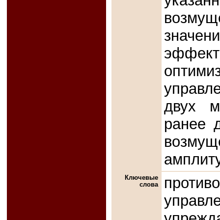
указ
возмущ
значен
эффек
опти
управл
двух м
ранее 
возм
амплит
Ключевые
против
слова
упра
упрежд