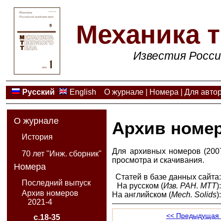
Механика т
Известия Росси
Русский
English
О журнале
|
Номера
|
Для авто
О журнале
Архив номе
История
Для архивных номеров (2007
70 лет "Инж. сборник"
просмотра и скачивания.
Номера
Статей в базе данных сайта
Последний выпуск
На русском (
Изв. РАН. МТТ
)
Архив номеров
На английском (
Mech. Solids
)
2021-4
<< Предыдущая 
с.18-35