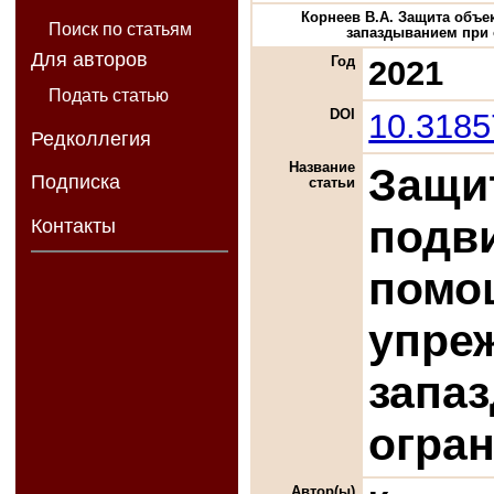
Корнеев В.А. Защита объ
Поиск по статьям
запаздыванием при о
Для авторов
Год
2021
Подать статью
DOI
10.318
Редколлегия
Название
Защи
Подписка
статьи
подв
Контакты
помо
упре
запа
огра
Автор(ы)