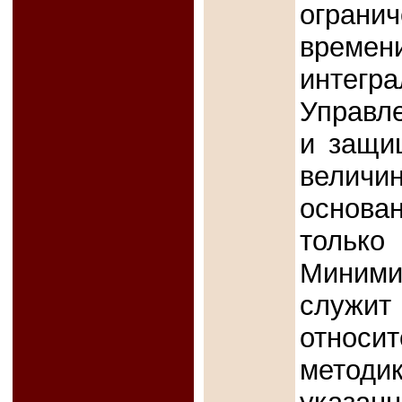
ограни
времен
интегр
Управл
и защи
велич
основан
только
Миними
служит
относи
методи