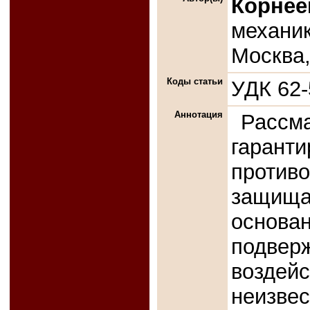
Корнее
механик
Москва
Коды статьи
УДК 62-
Аннотация
Рассм
гаран
прот
защищ
основ
подве
возде
неизве