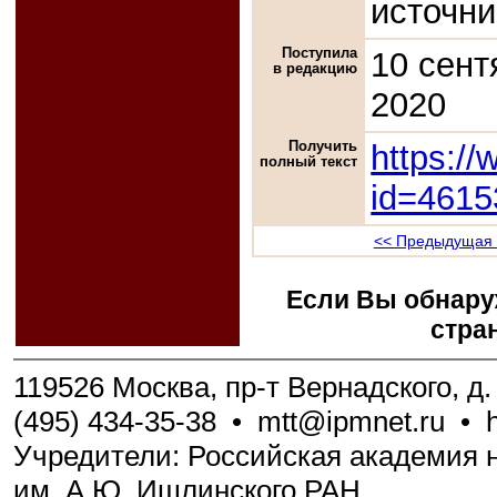
источни
Поступила
10 сент
в редакцию
2020
Получить
https://
полный текст
id=4615
<< Предыдущая 
Если Вы обнару
стра
119526 Москва, пр-т Вернадского, д. 
(495) 434-35-38
•
mtt@ipmnet.ru
•
Учредители: Российская академия н
им. А.Ю. Ишлинского РАН