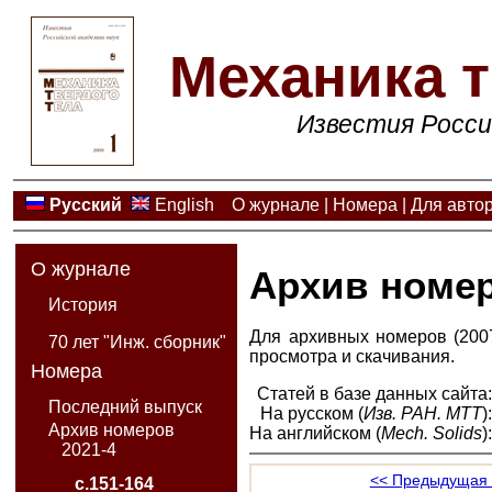
Механика т
Известия Росси
Русский
English
О журнале
|
Номера
|
Для авто
О журнале
Архив номе
История
Для архивных номеров (2007
70 лет "Инж. сборник"
просмотра и скачивания.
Номера
Статей в базе данных сайта
Последний выпуск
На русском (
Изв. РАН. МТТ
)
Архив номеров
На английском (
Mech. Solids
)
2021-4
<< Предыдущая 
с.151-164