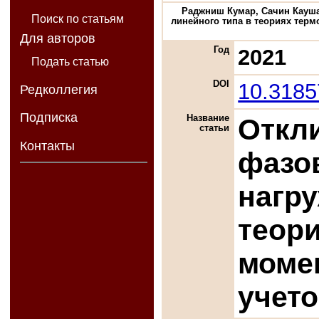
Раджниш Кумар, Сачин Кауша
Поиск по статьям
линейного типа в теориях терм
Для авторов
Год
2021
Подать статью
DOI
10.318
Редколлегия
Подписка
Название
Откл
статьи
Контакты
фазо
нагру
теор
моме
учет