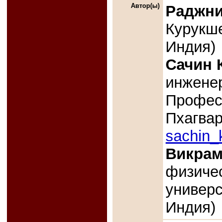
Автор(ы)
Раджн
Курукше
Индия)
Сачин 
инженер
Профес
Пхагвар
sachin_
Викра
физиче
универс
Индия)