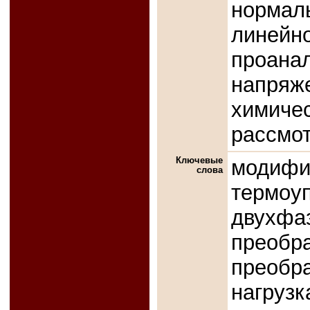
норма
линейно
проан
напряж
химич
рассмот
Ключевые
моди
слова
термо
двух
прео
преоб
нагруз