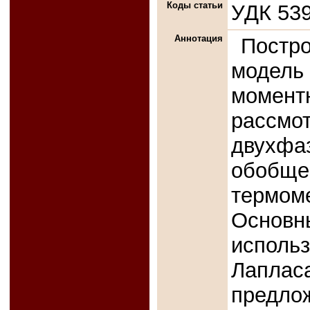
Коды статьи
УДК 539
Аннотация
Постр
модель
момент
рассмо
двухф
обобще
термо
Основн
исполь
Лаплас
предл