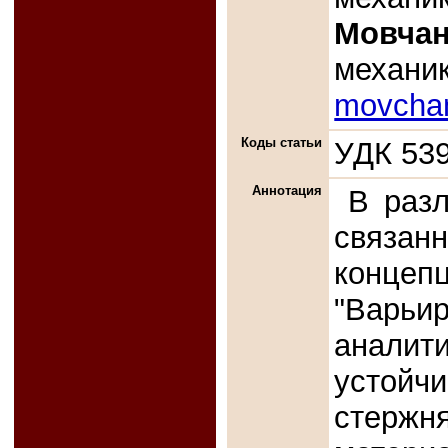
Мовчан
механик
movcha
Коды статьи
УДК 539
Аннотация
В разл
связанн
концеп
"Варь
аналит
устойч
стержн