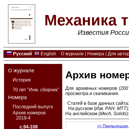
Механика т
Известия Росси
Русский
English
О журнале
|
Номера
|
Для авто
О журнале
Архив номе
История
Для архивных номеров (2007
70 лет "Инж. сборник"
просмотра и скачивания.
Номера
Статей в базе данных сайта
Последний выпуск
На русском (
Изв. РАН. МТТ
)
Архив номеров
На английском (
Mech. Solids
)
2019-4
<< Предыдущая 
с.94-108