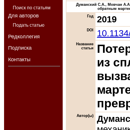
Думанский С.А., Мовчан А.
Поиск по статьям
обратным мартенс
Для авторов
Год
2019
Подать статью
DOI
10.113
Редколлегия
Название
Потер
Подписка
статьи
из с
Контакты
вызв
март
прев
Автор(ы)
Думанс
механик