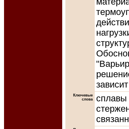
матери
термоу
дейст
нагрузк
струк
Обосно
"Варьир
решен
зависит
Ключевые
сплавы
слова
стерж
связанн