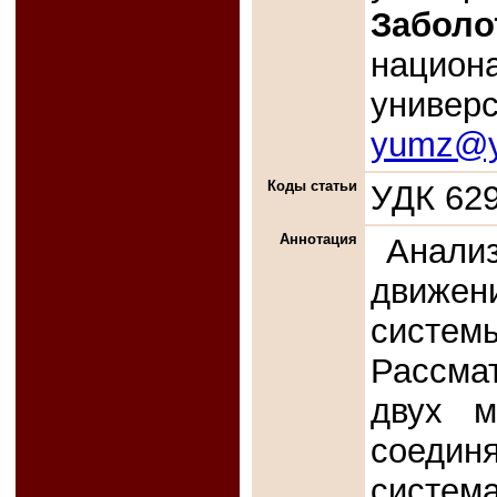
Заболо
национ
универс
yumz@y
Коды статьи
УДК 629
Аннотация
Анализ
движен
систем
Рассма
двух м
соеди
система