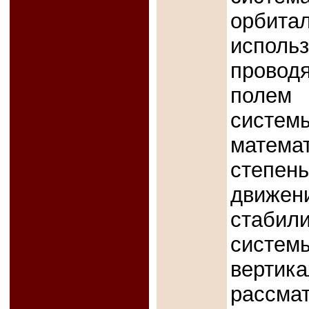
орбит
испо
провод
полем 
систе
матема
степен
движе
стаби
систе
верт
расс