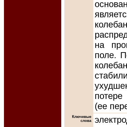
основан
являе
коле
распре
на про
поле. П
колеб
стабили
ухудшен
потере
(ее пер
Ключевые
электр
слова