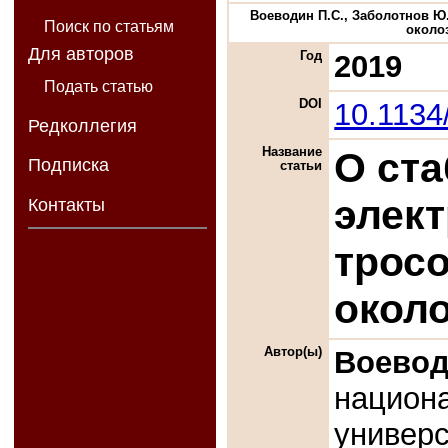
Воеводин П.С., Заболотнов Ю
Поиск по статьям
околоз
Для авторов
Год
2019
Подать статью
DOI
10.113
Редколлегия
Название
О ст
Подписка
статьи
элек
Контакты
трос
окол
Автор(ы)
Воевод
национ
универс