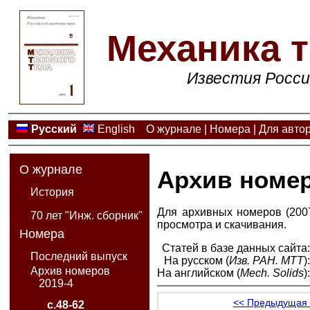
Механика т
Известия Росси
Русский
English
О журнале
|
Номера
|
Для авто
О журнале
Архив номе
История
Для архивных номеров (2007
70 лет "Инж. сборник"
просмотра и скачивания.
Номера
Статей в базе данных сайта
Последний выпуск
На русском (
Изв. РАН. МТТ
)
Архив номеров
На английском (
Mech. Solids
)
2019-4
<< Предыдущая 
с.48-62