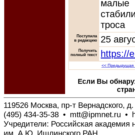
малы
стабил
троса
Поступила
25 авгу
в редакцию
Получить
https://
полный текст
<< Предыдущая 
Если Вы обнару
стра
119526 Москва, пр-т Вернадского, д. 
(495) 434-35-38
•
mtt@ipmnet.ru
•
Учредители: Российская академия н
им. А.Ю. Ишлинского РАН