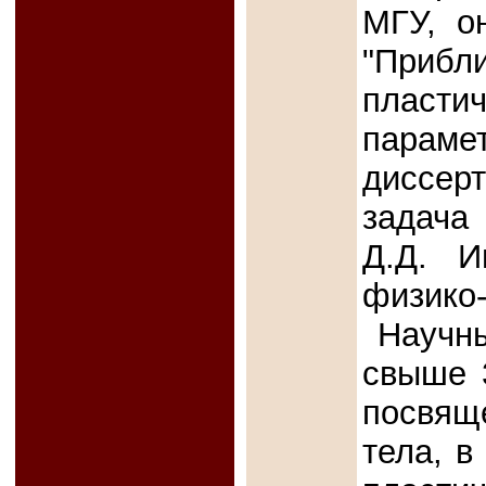
МГУ, о
"Приб
пласти
параме
диссер
задача 
Д.Д. И
физико-
Научн
свыше 
посвящ
тела, в