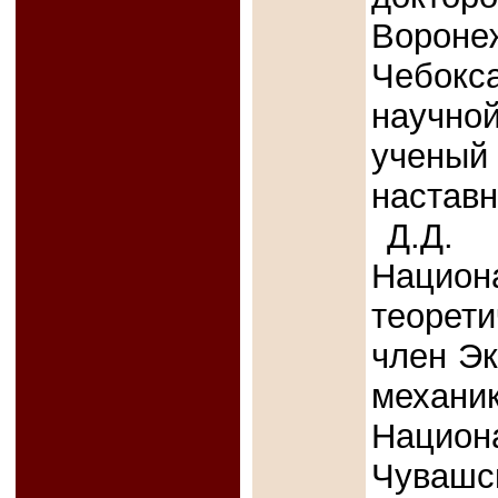
Ворон
Чебок
научно
ученый
наставн
Д.Д.
Наци
теорет
член Эк
механи
Национ
Чуваш