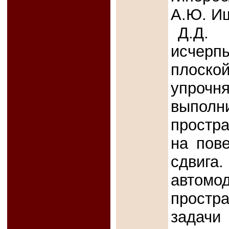
А.Ю. Иш
Д.Д
исчерп
плоско
упрочн
выпол
простра
на пов
сдви
автом
простр
задачи