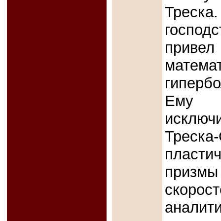
Треска
господс
приве
матема
гиперб
Ему в
исключи
Треска
пластич
призмы
скоро
аналити