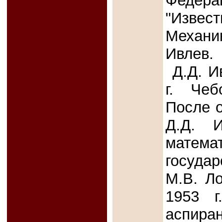
Федера
"Извес
Механик
Ивлев.
Д.Д. И
г. Чеб
После о
Д.Д. И
матема
госуда
М.В. Ло
1953 г
аспира