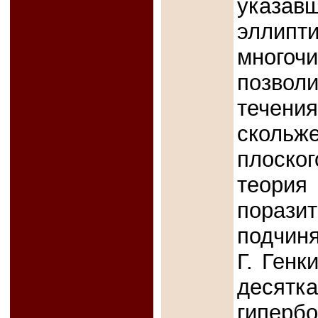
указавш
элли
многоч
позволи
течен
сколь
плоско
теория
порази
подчин
Г. Генк
деся
гипер