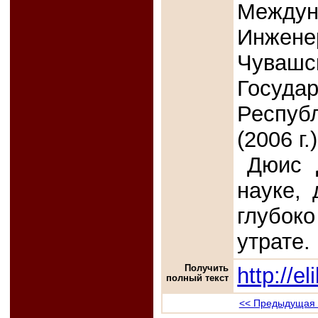
Междун
Инжене
Чуваш
Госуд
Респуб
(2006 г.)
Дюис 
науке,
глубоко
утрате.
Получить
http://e
полный текст
<< Предыдущая 