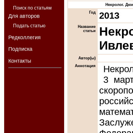
Некролог. Дюи
Поиск по статьям
Год
2013
Для авторов
Подать статью
Название
Некр
статьи
Редколлегия
Ивле
Подписка
Автор(ы)
Контакты
Аннотация
Некро
3 март
скороп
россий
матем
Заслуж