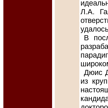
идеаль
Л.А. Г
отверс
удалось
В пос
разраб
паради
широком
Дюис Д
из кру
настоящ
канди
доктор