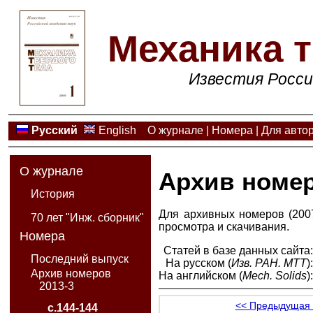
Механика т
Известия Росси
Русский
English
О журнале
|
Номера
|
Для авто
О журнале
Архив номе
История
Для архивных номеров (2007
70 лет "Инж. сборник"
просмотра и скачивания.
Номера
Статей в базе данных сайта
Последний выпуск
На русском (
Изв. РАН. МТТ
)
Архив номеров
На английском (
Mech. Solids
)
2013-3
<< Предыдущая 
с.144-144