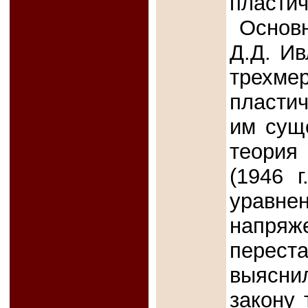
пластич
Осно
Д.Д. Ив
трехме
пластич
им сущ
теория
(1946 
уравн
напряже
перест
выясни
закону 