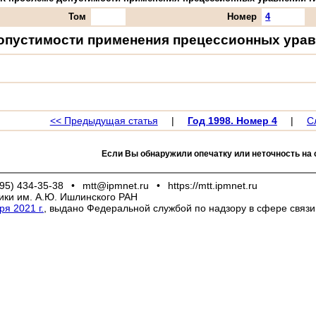
Том
Номер
4
опустимости применения прецессионных урав
<< Предыдущая статья
|
Год 1998. Номер 4
|
С
Если Вы обнаружили опечатку или неточность на 
95) 434-35-38
•
mtt@ipmnet.ru
•
https://mtt.ipmnet.ru
ики им. А.Ю. Ишлинского РАН
я 2021 г.
, выдано Федеральной службой по надзору в сфере связ