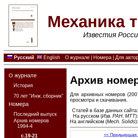
Механика т
Известия Росси
Русский
English
О журнале
|
Номера
|
Для авто
О журнале
Архив номе
История
Для архивных номеров (2007
70 лет "Инж. сборник"
просмотра и скачивания.
Номера
Статей в базе данных сайта
Последний выпуск
На русском (
Изв. РАН. МТТ
)
Архив номеров
На английском (
Mech. Solids
)
1994-4
<< Предыдущая 
с.19-21