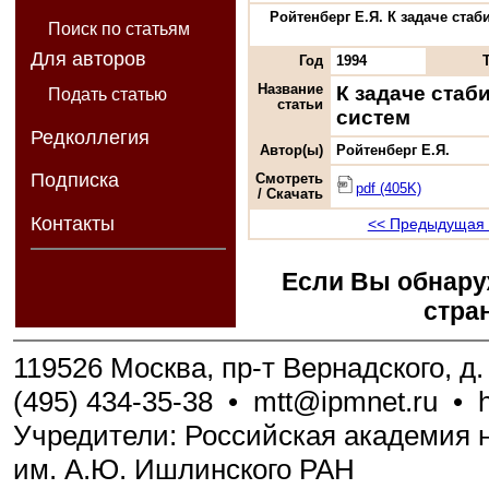
Ройтенберг Е.Я. К задаче ста
Поиск по статьям
Для авторов
Год
1994
Название
К задаче ста
Подать статью
статьи
систем
Редколлегия
Автор(ы)
Ройтенберг Е.Я.
Подписка
Смотреть
pdf (405K)
/ Скачать
Контакты
<< Предыдущая 
Если Вы обнару
стра
119526 Москва, пр-т Вернадского, д. 
(495) 434-35-38
•
mtt@ipmnet.ru
•
Учредители: Российская академия н
им. А.Ю. Ишлинского РАН