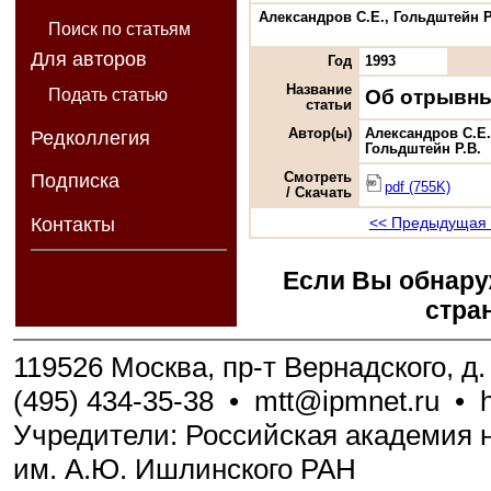
Александров С.Е., Гольдштейн Р
Поиск по статьям
Для авторов
Год
1993
Название
Об отрывны
Подать статью
статьи
Автор(ы)
Александров С.Е
Редколлегия
Гольдштейн Р.В.
Смотреть
Подписка
pdf (755K)
/ Скачать
<< Предыдущая 
Контакты
Если Вы обнару
стра
119526 Москва, пр-т Вернадского, д. 
(495) 434-35-38
•
mtt@ipmnet.ru
•
Учредители: Российская академия н
им. А.Ю. Ишлинского РАН