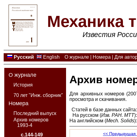
Механика т
Известия Росси
Русский
English
О журнале
|
Номера
|
Для авто
О журнале
Архив номе
История
Для архивных номеров (2007
70 лет "Инж. сборник"
просмотра и скачивания.
Номера
Статей в базе данных сайта
Последний выпуск
На русском (
Изв. РАН. МТТ
)
Архив номеров
На английском (
Mech. Solids
)
1993-4
<< Предыдущая 
с.144-149