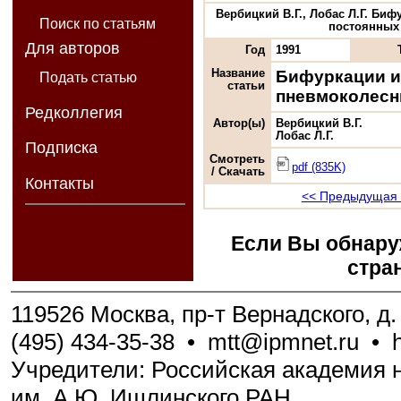
Вербицкий В.Г., Лобас Л.Г. Б
Поиск по статьям
постоянных с
Для авторов
Год
1991
Название
Бифуркации и
Подать статью
статьи
пневмоколесн
Редколлегия
Автор(ы)
Вербицкий В.Г.
Лобас Л.Г.
Подписка
Смотреть
pdf (835K)
/ Скачать
Контакты
<< Предыдущая 
Если Вы обнару
стра
119526 Москва, пр-т Вернадского, д. 
(495) 434-35-38
•
mtt@ipmnet.ru
•
Учредители: Российская академия н
им. А.Ю. Ишлинского РАН