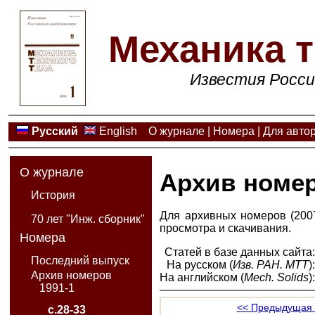
Механика т
Известия Росси
Русский
English
О журнале
|
Номера
|
Для авто
О журнале
Архив номе
История
Для архивных номеров (2007
70 лет "Инж. сборник"
просмотра и скачивания.
Номера
Статей в базе данных сайта
Последний выпуск
На русском (
Изв. РАН. МТТ
)
Архив номеров
На английском (
Mech. Solids
)
1991-1
<< Предыдущая 
с.28-33