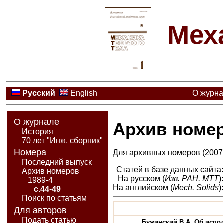
Мех
Русский
English
О журн
О журнале
Архив номе
История
70 лет "Инж. сборник"
Номера
Для архивных номеров (2007 
Последний выпуск
Статей в базе данных сайта
Архив номеров
На русском (
Изв. РАН. МТТ
)
1989-4
На английском (
Mech. Solids
)
с.44-49
Поиск по статьям
Для авторов
Подать статью
Бужинский В.А. Об испол