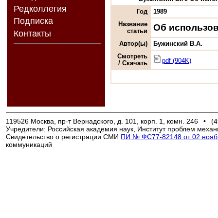
Редколлегия
Год
1989
Подписка
Название
Об использов
статьи
Контакты
Автор(ы)
Бужинский В.А.
Смотреть
pdf (904K)
/ Скачать
119526 Москва, пр-т Вернадского, д. 101, корп. 1, комн. 246
•
(4
Учредители: Российская академия наук, Институт проблем механ
Свидетельство о регистрации СМИ
ПИ № ФС77-82148 от 02 ноябр
коммуникаций