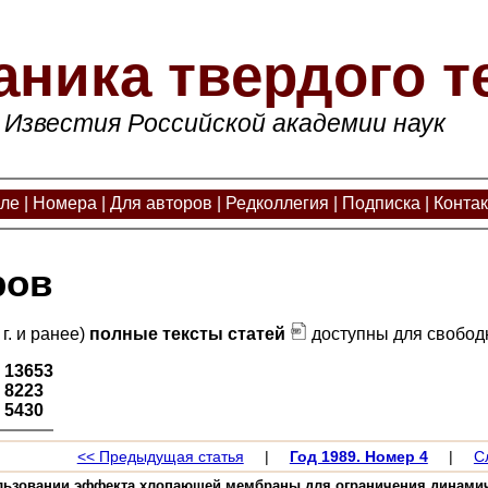
аника твердого т
Известия Российской академии наук
але
|
Номера
|
Для авторов
|
Редколлегия
|
Подписка
|
Конта
ров
г. и ранее)
полные тексты статей
доступны для свободн
:
13653
:
8223
:
5430
<< Предыдущая статья
|
Год 1989. Номер 4
|
С
ьзовании эффекта хлопающей мембраны для ограничения динамически