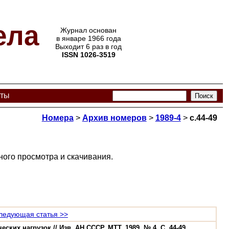
ела
Журнал основан
в январе 1966 года
Выходит 6 раз в год
ISSN 1026-3519
кты
Номера
>
Архив номеров
>
1989-4
>
с.44-49
ого просмотра и скачивания.
ледующая статья >>
х нагрузок // Изв. АН СССР. МТТ. 1989. № 4. С. 44-49.