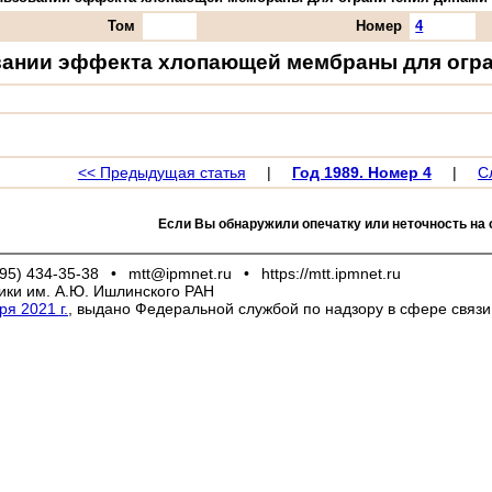
Том
Номер
4
ании эффекта хлопающей мембраны для огра
<< Предыдущая статья
|
Год 1989. Номер 4
|
С
Если Вы обнаружили опечатку или неточность на 
95) 434-35-38
•
mtt@ipmnet.ru
•
https://mtt.ipmnet.ru
ики им. А.Ю. Ишлинского РАН
я 2021 г.
, выдано Федеральной службой по надзору в сфере связ