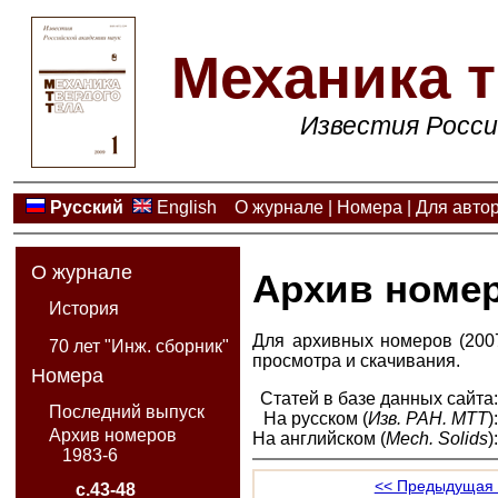
Механика т
Известия Росси
Русский
English
О журнале
|
Номера
|
Для авто
О журнале
Архив номе
История
Для архивных номеров (2007
70 лет "Инж. сборник"
просмотра и скачивания.
Номера
Статей в базе данных сайта
Последний выпуск
На русском (
Изв. РАН. МТТ
)
Архив номеров
На английском (
Mech. Solids
)
1983-6
<< Предыдущая 
с.43-48