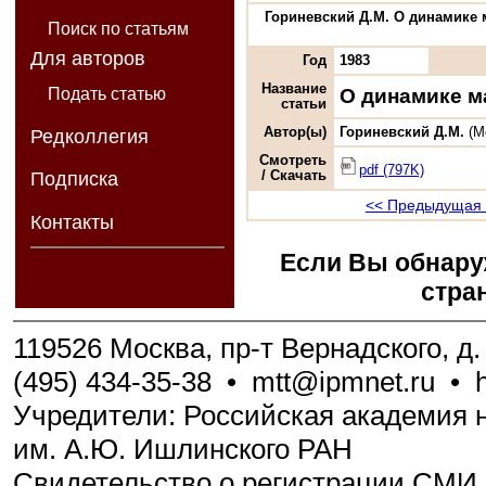
Гориневский Д.М. О динамике м
Поиск по статьям
Для авторов
Год
1983
Название
О динамике м
Подать статью
статьи
Автор(ы)
Гориневский Д.М.
(М
Редколлегия
Смотреть
pdf (797K)
/ Скачать
Подписка
<< Предыдущая 
Контакты
Если Вы обнару
стра
119526 Москва, пр-т Вернадского, д. 
(495) 434-35-38
•
mtt@ipmnet.ru
•
Учредители: Российская академия н
им. А.Ю. Ишлинского РАН
Свидетельство о регистрации СМИ