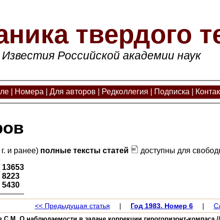
аника твердого т
Известия Российской академии наук
але
|
Номера
|
Для авторов
|
Редколлегия
|
Подписка
|
Конта
ров
г. и ранее)
полные тексты статей
доступны для свободн
:
13653
:
8223
:
5430
<< Предыдущая статья
|
Год 1983. Номер 6
|
С
 С.М. О наблюдаемости в задаче коррекции гирогоризонт-компаса // И