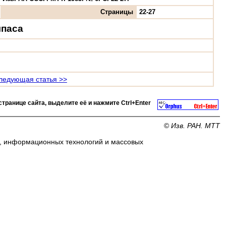
Страницы
22-27
мпаса
ледующая статья >>
странице сайта, выделите её и нажмите
Ctrl+Enter
©
Изв. РАН. МТТ
и, информационных технологий и массовых