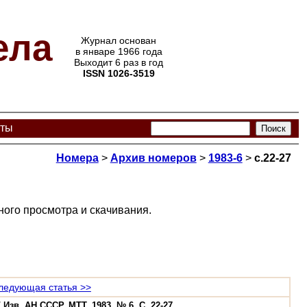
ела
Журнал основан
в январе 1966 года
Выходит 6 раз в год
ISSN 1026-3519
кты
Номера
>
Архив номеров
>
1983-6
>
с.22-27
ого просмотра и скачивания.
ледующая статья >>
зв. АН СССР. МТТ. 1983. № 6. С. 22-27.