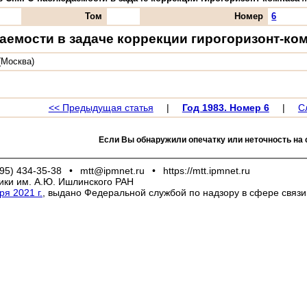
Том
Номер
6
аемости в задаче коррекции гирогоризонт-ко
(Москва)
<< Предыдущая статья
|
Год 1983. Номер 6
|
С
Если Вы обнаружили опечатку или неточность на 
95) 434-35-38
•
mtt@ipmnet.ru
•
https://mtt.ipmnet.ru
ики им. А.Ю. Ишлинского РАН
я 2021 г.
, выдано Федеральной службой по надзору в сфере связ