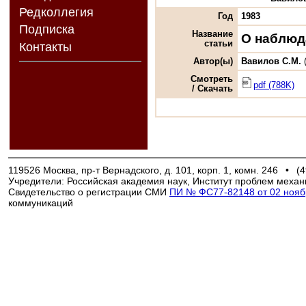
Редколлегия
Год
1983
Подписка
Название
О наблюд
статьи
Контакты
Автор(ы)
Вавилов С.М.
Смотреть
pdf (788K)
/ Скачать
119526 Москва, пр-т Вернадского, д. 101, корп. 1, комн. 246
•
(4
Учредители: Российская академия наук, Институт проблем механ
Свидетельство о регистрации СМИ
ПИ № ФС77-82148 от 02 ноябр
коммуникаций