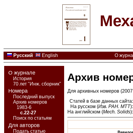
Мех
Русский
English
О журн
О журнале
Архив номе
История
70 лет "Инж. сборник"
Номера
Для архивных номеров (2007 
Последний выпуск
Статей в базе данных сайта
Архив номеров
На русском (
Изв. РАН. МТТ
)
1983-6
На английском (
Mech. Solids
)
с.22-27
Поиск по статьям
Для авторов
Подать статью
Вавилов