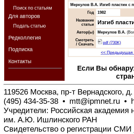
Меркулов В.А. Изгиб пластин с п
Поиск по статьям
Год
1982
Для авторов
Название
Изгиб пласт
статьи
Подать статью
Автор(ы)
Меркулов В.А.
(Во
Редколлегия
Смотреть
pdf (730K)
/ Скачать
Подписка
<< Предыдущая 
Контакты
Если Вы обнару
стра
119526 Москва, пр-т Вернадского, д. 
(495) 434-35-38
•
mtt@ipmnet.ru
•
Учредители: Российская академия н
им. А.Ю. Ишлинского РАН
Свидетельство о регистрации СМИ