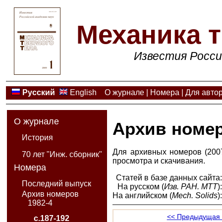
Механика т
Известия Росси
Русский
English
О журнале
|
Номера
|
Для авто
О журнале
Архив номе
История
Для архивных номеров (2007
70 лет "Инж. сборник"
просмотра и скачивания.
Номера
Статей в базе данных сайта
Последний выпуск
На русском (
Изв. РАН. МТТ
)
Архив номеров
На английском (
Mech. Solids
)
1982-4
<< Предыдущая 
с.187-192