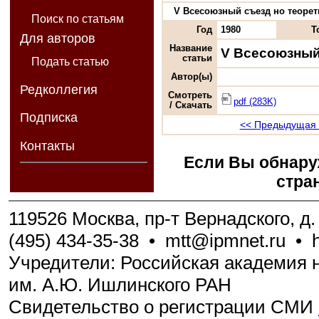
V Всесоюзный съезд но теорети
Поиск по статьям
Год
1980
Т
Для авторов
Название
V Всесоюзный
статьи
Подать статью
Автор(ы)
Редколлегия
Смотреть
pdf (283K)
/ Скачать
Подписка
<< Предыдущая 
Контакты
Если Вы обнару
стра
119526 Москва, пр-т Вернадского, д. 
(495) 434-35-38
•
mtt@ipmnet.ru
•
Учредители: Российская академия н
им. А.Ю. Ишлинского РАН
Свидетельство о регистрации СМИ