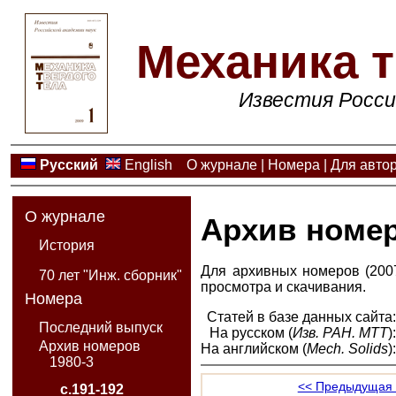
Механика т
Известия Росси
Русский
English
О журнале
|
Номера
|
Для авто
О журнале
Архив номе
История
Для архивных номеров (2007
70 лет "Инж. сборник"
просмотра и скачивания.
Номера
Статей в базе данных сайта
Последний выпуск
На русском (
Изв. РАН. МТТ
)
Архив номеров
На английском (
Mech. Solids
)
1980-3
<< Предыдущая 
с.191-192