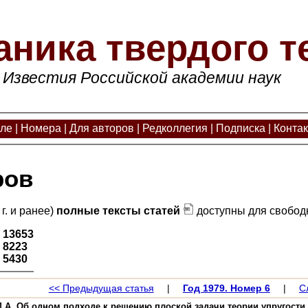
аника твердого т
Известия Российской академии наук
але
|
Номера
|
Для авторов
|
Редколлегия
|
Подписка
|
Конта
ров
г. и ранее)
полные тексты статей
доступны для свободн
:
13653
:
8223
:
5430
<< Предыдущая статья
|
Год 1979. Номер 6
|
С
М.А. Об одном подходе к решению плоской задачи теории упругости