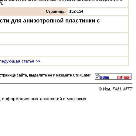
4.
Страницы
152-154
сти для анизотропной пластинки с
ледующая статья >>
странице сайта, выделите её и нажмите
Ctrl+Enter
©
Изв. РАН. МТТ
и, информационных технологий и массовых