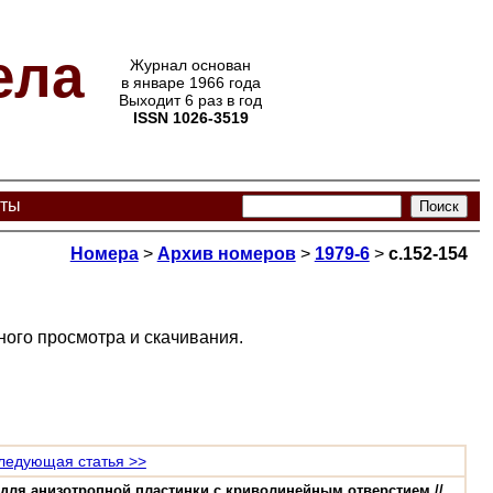
ела
Журнал основан
в январе 1966 года
Выходит 6 раз в год
ISSN 1026-3519
кты
Номера
>
Архив номеров
>
1979-6
>
с.152-154
ого просмотра и скачивания.
ледующая статья >>
 для анизотропной пластинки с криволинейным отверстием //