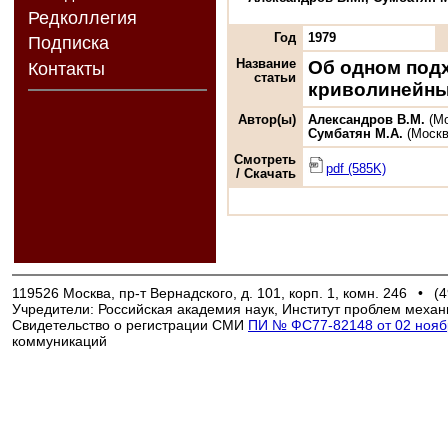
Редколлегия
Год
1979
Подписка
Название
Об одном подх
Контакты
статьи
криволинейны
Автор(ы)
Александров В.М.
(Мо
Сумбатян М.А.
(Москв
Смотреть
pdf (585K)
/ Скачать
119526 Москва, пр-т Вернадского, д. 101, корп. 1, комн. 246
•
(4
Учредители: Российская академия наук, Институт проблем механ
Свидетельство о регистрации СМИ
ПИ № ФС77-82148 от 02 ноябр
коммуникаций