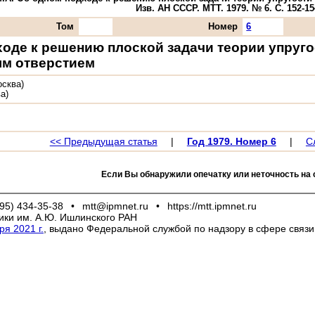
Изв. АН СССР. МТТ. 1979. № 6. С. 152-15
Том
Номер
6
оде к решению плоской задачи теории упруго
м отверстием
сква)
а)
<< Предыдущая статья
|
Год 1979. Номер 6
|
С
Если Вы обнаружили опечатку или неточность на 
95) 434-35-38
•
mtt@ipmnet.ru
•
https://mtt.ipmnet.ru
ики им. А.Ю. Ишлинского РАН
я 2021 г.
, выдано Федеральной службой по надзору в сфере связ