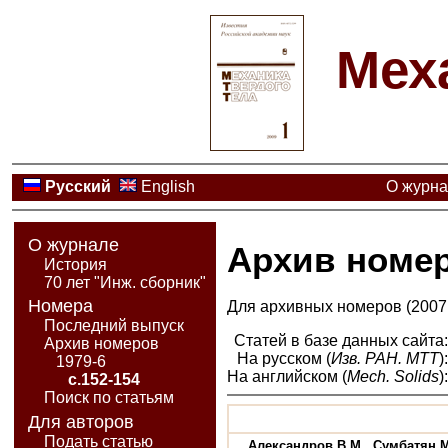
Мех
Русский
English
О журн
О журнале
Архив номе
История
70 лет "Инж. сборник"
Номера
Для архивных номеров (2007 
Последний выпуск
Статей в базе данных сайта
Архив номеров
На русском (
Изв. РАН. МТТ
)
1979-6
На английском (
Mech. Solids
)
с.152-154
Поиск по статьям
Для авторов
Подать статью
Александров В.М., Сумбатян 