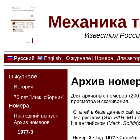
Механика т
Известия Росси
Русский
English
О журнале
|
Номера
|
Для авто
О журнале
Архив номе
История
Для архивных номеров (2007
70 лет "Инж. сборник"
просмотра и скачивания.
Номера
Статей в базе данных сайта
Последний выпуск
На русском (
Изв. РАН. МТТ
)
Архив номеров
На английском (
Mech. Solids
)
1977-3
Номер:
3
• Год:
1977
• Статей в