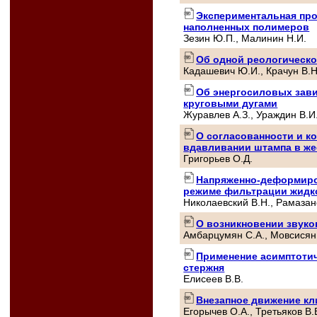
Экспериментальная пр
наполненных полимеров
Зезин Ю.П., Малинин Н.И.
Об одной реологическ
Кадашевич Ю.И., Крачун В.Н
Об энергосиловых зави
круговыми дугами
Журавлев А.З., Ураждин В.И
О согласованности и к
вдавливании штампа в же
Григорьев О.Д.
Напряженно-деформиров
режиме фильтрации жидко
Николаевский В.Н., Рамазано
О возникновении звуко
Амбарцумян С.А., Мовсисян
Применение асимптотич
стержня
Елисеев В.В.
Внезапное движение кл
Егорычев О.А., Третьяков В.