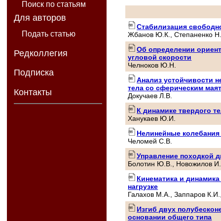
Поиск по статьям
Для авторов
Стабилизация свободно
Подать статью
Жбанов Ю.К., Степаненко Н
Об определении ориент
Редколлегия
угловой скорости
Челноков Ю.Н.
Подписка
Анализ устойчивости н
тела со сферическим мая
Контакты
Докучаев Л.В.
К динамике твердого т
Ханукаев Ю.И.
Нелинейные колебания
Челомей С.В.
Управление походкой д
Болотин Ю.В., Новожилов И.
Кинематика и динамика
нагрузке
Галахов М.А., Заппаров К.И.
Изгиб двух полубескон
основании общего типа