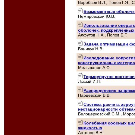
Воробьев В.Л., Попов Г.Я., 
Безмоментные оболочк
Немировский Ю.В.
Использование операт
оболочек, подкрепленных
Алфутов Н.А., Попов Б.Г.
Задача оптимизации фо
Баничук Н.В.
Исследование сопроти
конструкционных материа
Мельшанов А.Ф.
Термоупругое состояни
Лысый И.П.
Распределение напряже
Парцевский В.В.
Система расчета аэроуп
нестационарности обтека
Белоцерковский С.М., Мороз
Колебания соосных цил
жидкостью
Антонов В.Н.