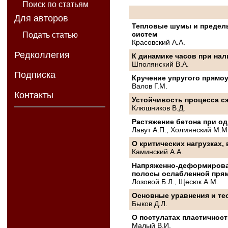
Поиск по статьям
Для авторов
Тепловые шумы и предел
систем
Подать статью
Красовский A.А.
Редколлегия
К динамике часов при на
Шполянский B.А.
Подписка
Кручение упругого прямо
Валов Г.М.
Контакты
Устойчивость процесса с
Клюшников В.Д.
Растяжение бетона при о
Лавут А.П., Холмянский М.М
О критических нагрузках
Каминский A.А.
Напряженно-деформирован
полосы ослабленной пря
Лозовой Б.Л., Щесюк А.М.
Основные уравнения и те
Быков Д.Л.
О постулатах пластичнос
Малый B.И.