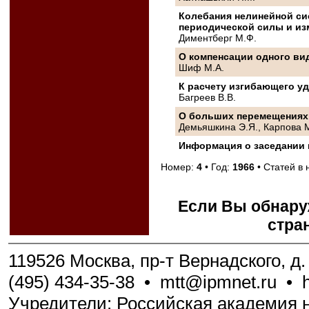
Колебания нелинейной си
периодической силы и из
Диментберг М.Ф.
О компенсации одного ви
Шиф М.А.
К расчету изгибающего уд
Багреев В.В.
О больших перемещениях 
Демьяшкина Э.Я., Карпова 
Информация о заседании 
Номер:
4
• Год:
1966
• Статей в
Если Вы обнару
стра
119526 Москва, пр-т Вернадского, д. 
(495) 434-35-38
•
mtt@ipmnet.ru
•
Учредители: Российская академия н