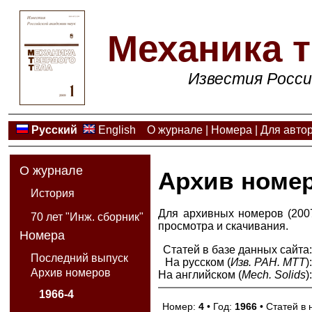
Механика т
Известия Росси
Русский
English
О журнале
|
Номера
|
Для авто
О журнале
Архив номе
История
Для архивных номеров (2007
70 лет "Инж. сборник"
просмотра и скачивания.
Номера
Статей в базе данных сайта
Последний выпуск
На русском (
Изв. РАН. МТТ
)
Архив номеров
На английском (
Mech. Solids
)
1966-4
Номер:
4
• Год:
1966
• Статей в