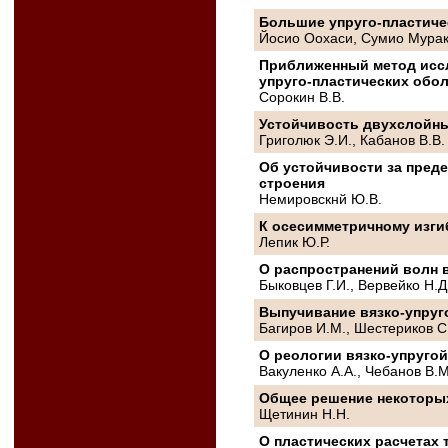
Большие упруго-пластиче
Йосио Оохаси, Сумио Мура
Приближенный метод исс
упруго-пластических обо
Сорокин В.В.
Устойчивость двухслойны
Григолюк Э.И., Кабанов В.В.
Об устойчивости за пред
строения
Немировскнй Ю.В.
К осесимметричному изги
Лепик Ю.Р.
О распространений волн в
Быковцев Г.И., Вервейко Н.Д
Выпучивание вязко-упруг
Багиров И.М., Шестериков С
О реологии вязко-упруго
Вакуленко A.А., Чебанов В.М
Общее решение некоторы
Щетинин Н.Н.
О пластических расчетах