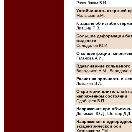
Розенблюм B.И.
Устойчивость стержней п
Малышев Б.М.
К задаче об изгибе стер
Лившиц П.З.
Большие деформации без
жидкости
Солодилов Ю.И.
О концентрации напряжен
Гаганова A.И.
Вдавливание кольцевого 
Бородачев Н.М., Бородачев
Расчет на прочность и же
Ломакин B.А.
О критерии длительной п
напряженном состоянии
Сдобырев В.П.
Напряжения при объемно-
Денискин Ю.Д., Шенкер Д.Д.
Напряжения в однородном
эксцентрической оси
Хатиашвили Г.М.